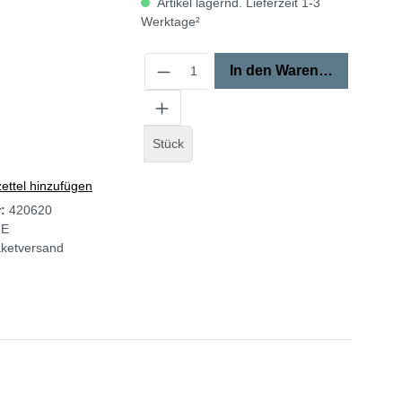
Artikel lagernd. Lieferzeit 1-3
Werktage²
In den Warenkorb
Stück
ttel hinzufügen
r:
420620
ME
ketversand