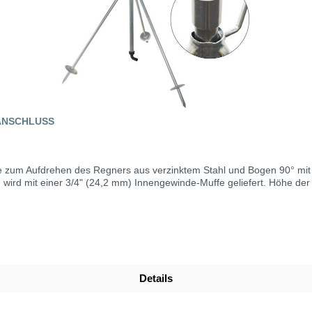
ANSCHLUSS
e zum Aufdrehen des Regners aus verzinktem Stahl und Bogen 90° mit 
4" (24,2 mm) Innengewinde-Muffe geliefert. Höhe der Regnerstative 3/4", 1" und 1 1/4" ca
Details