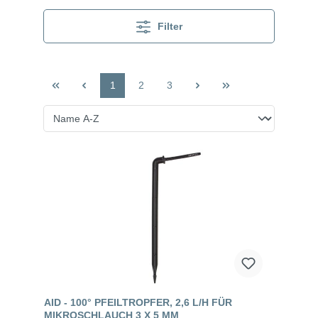
Filter
1
2
3
AID - 100° PFEILTROPFER, 2,6 L/H FÜR
MIKROSCHLAUCH 3 X 5 MM