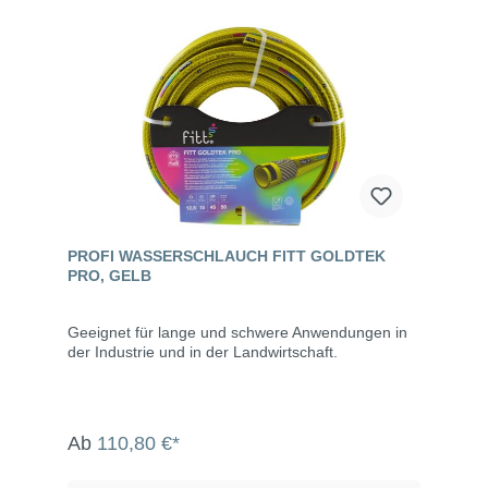
hohe Beständigkeit gegen geringe Verformungen
unter Druck. Eine sehr glatte Schlauchseele
erleichtert den Wasserdurchfluss und garantiert
eine gleichmäßige Durchflussmenge. Der
TRICOFLEX® Schlauch hat eine sehr dicke
Wandstärke und wird aus Qualitätsrohstoffen
hergestellt. Dadurch hat der Schlauch eine höhere
Alterungsbeständigkeit und Flexibilität. Die Decke
aus gelbem PVC schützt den Schlauch vor Abrieb
und UV-Strahlen. Schlauchseele: Weich-PVC,
schwarz, glattEinlagen: TNT Trikot-
GewebeZwischenschicht: Weich-
PVCSchlauchdecke: Weich-PVC, gelb, glatt, UV-
PROFI WASSERSCHLAUCH FITT GOLDTEK
beständig, abriebfest Temperaturbereich: -15°C bis
PRO, GELB
+60°CBiegeradius: 500 mmBetriebsdruck: 8 bar
bei 20°C
Geeignet für lange und schwere Anwendungen in
der Industrie und in der Landwirtschaft.
Ab
110,80 €*