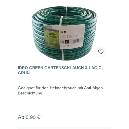
doppelte Funktion Technische Daten Werkstoff:
PVC, phthalatfrei Dichtung: Gummi
Schnellkupplungssystem am Eingang: Quick-Click
System Rohrdurchmesser: 25 x 7 mm
Temperaturbereich: -10°C bis +40°C
Betriebsdruck: 1 bis 3 bar Hydraulische
Eigenschaften Längem Druckbar
Ausbringmengel/h 7,5 1 3,0 2 5,0 3 8,0 15,0 1
5,0 2 9,0 3 13,0
IDRO GREEN GARTENSCHLAUCH 3-LAGIG,
GRÜN
Geeignet für den Heimgebrauch mit Anti-Algen-
Beschichtung.
Ab
6,90 €*