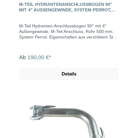
M-TEIL HYDRANTENANSCHLUSSBOGEN 90°
MIT 4" AUSSENGEWINDE, SYSTEM PERROT, S
TAHL VERZINKT
M-Teil Hydranten-Anschlussbogen 90° mit 4"
Außengewinde, M-Teil Anschluss, Rohr 500 mm,
System Perrot. Eigenschaften aus verzinktem Stahl
leichtes Kuppeln drucksicher und saugdicht auch
bei verschmutzen Kupplungen bis max. 10 bar
Betriebsdruck Abwinkelung bis max. 15° M-Teil
Ab
190,00 €*
inklusive Dichtring Die System Perrot-Kupplungen
werden u.a. eingesetzt in der Landwirtschaft, dem
Gartenbau, der Industrie, der Bauwirtschaft, dem
Details
Tunnel- und Straßenbau, der
Grundwasserabsenkung, Kläranlagen, bei der
Fäkalienabfuhr und dem Umweltschutz.