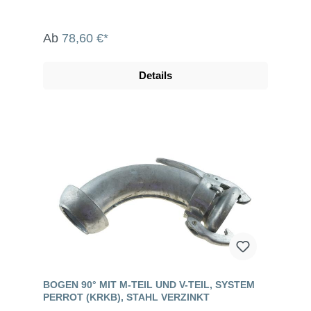
15° M-Teil inklusive Dichtring Die System Perrot-
Kupplungen werden u.a. eingesetzt in der
Landwirtschaft, dem Gartenbau, der Industrie, der
Ab
78,60 €*
Bauwirtschaft, dem Tunnel- und Straßenbau, der
Grundwasserabsenkung, Kläranlagen, bei der
Fäkalienabfuhr und dem Umweltschutz.
Details
BOGEN 90° MIT M-TEIL UND V-TEIL, SYSTEM
PERROT (KRKB), STAHL VERZINKT