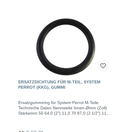
ERSATZDICHTUNG FÜR M-TEIL, SYSTEM
PERROT (KKG), GUMMI
Ersatzgummiring für System Perrot M-Teile.
Technische Daten Nennweite Innen-Ømm (Zoll)
Stärkemm 50 64,0 (2") 11,0 70 87,0 (2 1/2") 11,5
89 112,0 (3") 14,0 108 124,0 (4") 18,0 133 146,0
(5") 22,0 159 180,0 (6") 22,0 216 254,8 (8") 24,6