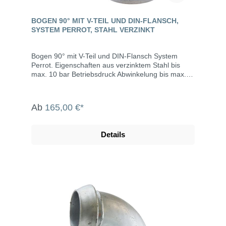
BOGEN 90° MIT V-TEIL UND DIN-FLANSCH,
SYSTEM PERROT, STAHL VERZINKT
Bogen 90° mit V-Teil und DIN-Flansch System
Perrot. Eigenschaften aus verzinktem Stahl bis
max. 10 bar Betriebsdruck Abwinkelung bis max.
15° Die System Perrot-Kupplungen werden u.a.
eingesetzt in der Landwirtschaft, dem Gartenbau,
der Industrie, der Bauwirtschaft, dem Tunnel- und
Ab
165,00 €*
Straßenbau, der Grundwasserabsenkung,
Kläranlagen, bei der Fäkalienabfuhr und dem
Umweltschutz.
Details