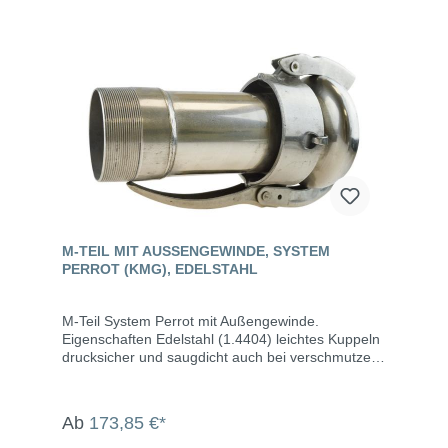
M-TEIL MIT AUSSENGEWINDE, SYSTEM P
ERROT (KMG), EDELSTAHL
M-Teil System Perrot mit Außengewinde.
Eigenschaften Edelstahl (1.4404) leichtes Kuppeln
drucksicher und saugdicht auch bei verschmutzen
Kupplungen bis max. 10 bar Betriebsdruck
Abwinkelung bis max. 15° M-Teil inklusive Dichtring
Die System Perrot-Kupplungen werden u.a.
Ab
173,85 €*
eingesetzt in der Landwirtschaft, dem Gartenbau,
der Industrie, der Bauwirtschaft, dem Tunnel- und