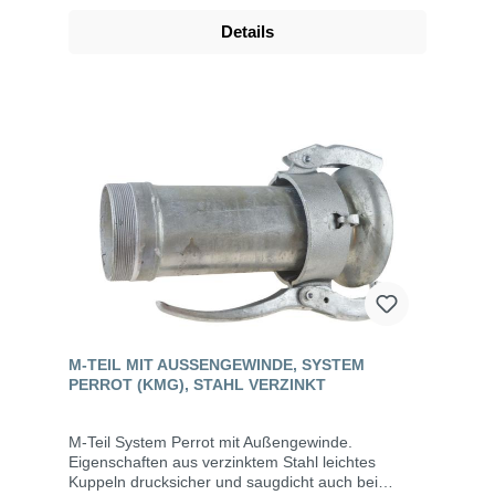
Straßenbau, der Grundwasserabsenkung,
Details
Kläranlagen, bei der Fäkalienabfuhr und dem
Umweltschutz. Die Vorteile der Edelstahl-
Kupplungen lassen sich auf weitere
Anwendungsgebiete erweitern wie z.B. das
Abfüllen und Umfüllen von Säuren, Laugen,
Raffinerieprodukten, chemischen Stoffen,
aggressiven und empfindlichen Fluiden.
M-TEIL MIT AUSSENGEWINDE, SYSTEM P
ERROT (KMG), STAHL VERZINKT
M-Teil System Perrot mit Außengewinde.
Eigenschaften aus verzinktem Stahl leichtes
Kuppeln drucksicher und saugdicht auch bei