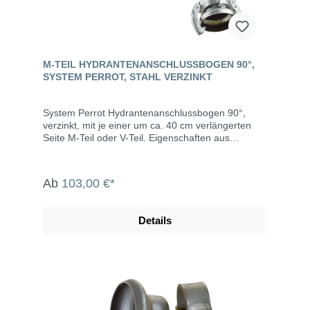
M-TEIL HYDRANTENANSCHLUSSBOGEN 90°,
SYSTEM PERROT, STAHL VERZINKT
System Perrot Hydrantenanschlussbogen 90°,
verzinkt, mit je einer um ca. 40 cm verlängerten
Seite M-Teil oder V-Teil. Eigenschaften aus
verzinktem Stahl leichtes Kuppeln drucksicher und
saugdicht auch bei verschmutzen Kupplungen bis
max. 10 bar Betriebsdruck Abwinkelung bis max.
Ab
103,00 €*
15° M-Teil inklusive Dichtring Die System Perrot-
Kupplungen werden u.a. eingesetzt in der
Landwirtschaft, dem Gartenbau, der Industrie, der
Details
Bauwirtschaft, dem Tunnel- und Straßenbau, der
Grundwasserabsenkung, Kläranlagen, bei der
Fäkalienabfuhr und dem Umweltschutz.
Technische Daten Artikel-Nr. Kurze Seite
Verlängerte Seite 240176 V-Teil M-Teil 240177 M-
Teil M-Teil 240146 M-Teil V-Teil