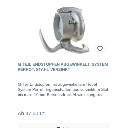
M-TEIL ENDSTOPFEN ABGEWINKELT, SYSTEM
PERROT, STAHL VERZINKT
M-Teil Endstopfen mit abgewinkeltem Hebel
System Perrot. Eigenschaften aus verzinktem Stahl
bis max. 10 bar Betriebsdruck Abwinkelung bis
max. 15° M-Teil inklusive Dichtring Die System
Perrot-Kupplungen werden u.a. eingesetzt in der
Landwirtschaft, dem Gartenbau, der Industrie, der
Ab
47,60 €*
Bauwirtschaft, dem Tunnel- und Straßenbau, der
Grundwasserabsenkung, Kläranlagen, bei der
Fäkalienabfuhr und dem Umweltschutz.