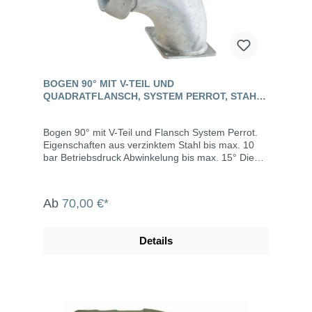
BOGEN 90° MIT V-TEIL UND
QUADRATFLANSCH, SYSTEM PERROT, STAHL
VERZINKT
Bogen 90° mit V-Teil und Flansch System Perrot.
Eigenschaften aus verzinktem Stahl bis max. 10
bar Betriebsdruck Abwinkelung bis max. 15° Die
System Perrot-Kupplungen werden u.a. eingesetzt
in der Landwirtschaft, dem Gartenbau, der
Industrie, der Bauwirtschaft, dem Tunnel- und
Ab
70,00 €*
Straßenbau, der Grundwasserabsenkung,
Kläranlagen, bei der Fäkalienabfuhr und dem
Umweltschutz.
Details