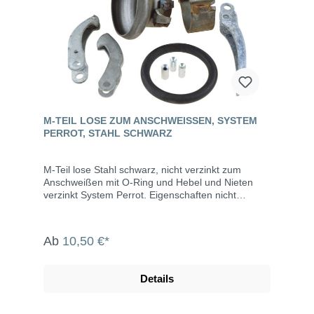
M-TEIL LOSE ZUM ANSCHWEISSEN, SYSTEM P
ERROT, STAHL SCHWARZ
M-Teil lose Stahl schwarz, nicht verzinkt zum
Anschweißen mit O-Ring und Hebel und Nieten
verzinkt System Perrot. Eigenschaften nicht
verzinkt bis max. 10 bar Betriebsdruck
Abwinkelung bis max. 15° Die System Perrot-
Kupplungen werden u.a. eingesetzt in der
Ab
10,50 €*
Landwirtschaft, dem Gartenbau, der Industrie, der
Bauwirtschaft, dem Tunnel- und Straßenbau, der
Grundwasserabsenkung, Kläranlagen, bei der
Details
Fäkalienabfuhr und dem Umweltschutz.