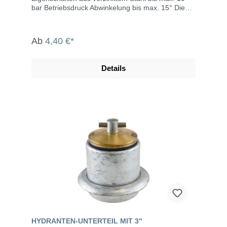
bar Betriebsdruck Abwinkelung bis max. 15° Die
System Perrot-Kupplungen werden u.a. eingesetzt
in der Landwirtschaft, dem Gartenbau, der
Industrie, der Bauwirtschaft, dem Tunnel- und
Ab
4,40 €*
Straßenbau, der Grundwasserabsenkung,
Kläranlagen, bei der Fäkalienabfuhr und dem
Umweltschutz.
Details
HYDRANTEN-UNTERTEIL MIT 3"