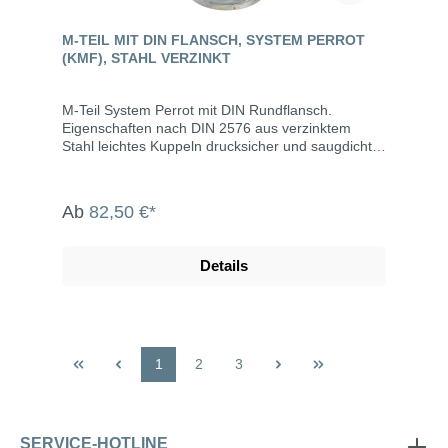
M-TEIL MIT DIN FLANSCH, SYSTEM PERROT
(KMF), STAHL VERZINKT
M-Teil System Perrot mit DIN Rundflansch.
Eigenschaften nach DIN 2576 aus verzinktem
Stahl leichtes Kuppeln drucksicher und saugdicht
auch bei verschmutzen Kupplungen bis max. 10
bar Betriebsdruck Abwinkelung bis max. 15° M-Teil
inklusive Dichtring Die System Perrot-Kupplungen
Ab
82,50 €*
werden u.a. eingesetzt in der Landwirtschaft, dem
Gartenbau, der Industrie, der Bauwirtschaft, dem
Tunnel- und Straßenbau, der
Details
Grundwasserabsenkung, Kläranlagen, bei der
Fäkalienabfuhr und dem Umweltschutz.
1
2
3
SERVICE-HOTLINE