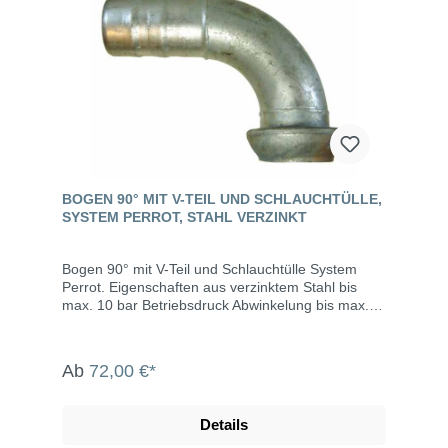
BOGEN 90° MIT V-TEIL UND SCHLAUCHTÜLLE,
SYSTEM PERROT, STAHL VERZINKT
Bogen 90° mit V-Teil und Schlauchtülle System
Perrot. Eigenschaften aus verzinktem Stahl bis
max. 10 bar Betriebsdruck Abwinkelung bis max.
15° Die System Perrot-Kupplungen werden u.a.
eingesetzt in der Landwirtschaft, dem Gartenbau,
der Industrie, der Bauwirtschaft, dem Tunnel- und
Ab
72,00 €*
Straßenbau, der Grundwasserabsenkung,
Kläranlagen, bei der Fäkalienabfuhr und dem
Umweltschutz.
Details