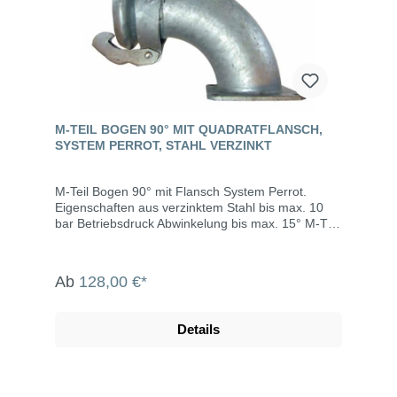
M-TEIL BOGEN 90° MIT QUADRATFLANSCH,
SYSTEM PERROT, STAHL VERZINKT
M-Teil Bogen 90° mit Flansch System Perrot.
Eigenschaften aus verzinktem Stahl bis max. 10
bar Betriebsdruck Abwinkelung bis max. 15° M-Teil
inklusive Dichtring Die System Perrot-Kupplungen
werden u.a. eingesetzt in der Landwirtschaft, dem
Gartenbau, der Industrie, der Bauwirtschaft, dem
Ab
128,00 €*
Tunnel- und Straßenbau, der
Grundwasserabsenkung, Kläranlagen, bei der
Fäkalienabfuhr und dem Umweltschutz.
Details