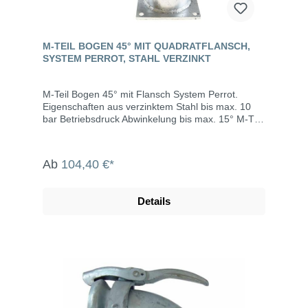
M-TEIL BOGEN 45° MIT QUADRATFLANSCH,
SYSTEM PERROT, STAHL VERZINKT
M-Teil Bogen 45° mit Flansch System Perrot.
Eigenschaften aus verzinktem Stahl bis max. 10
bar Betriebsdruck Abwinkelung bis max. 15° M-Teil
inklusive Dichtring Die System Perrot-Kupplungen
werden u.a. eingesetzt in der Landwirtschaft, dem
Gartenbau, der Industrie, der Bauwirtschaft, dem
Ab
104,40 €*
Tunnel- und Straßenbau, der
Grundwasserabsenkung, Kläranlagen, bei der
Fäkalienabfuhr und dem Umweltschutz.
Details