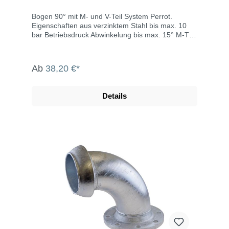
Bogen 90° mit M- und V-Teil System Perrot.
Eigenschaften aus verzinktem Stahl bis max. 10
bar Betriebsdruck Abwinkelung bis max. 15° M-Teil
inklusive Dichtring Die System Perrot-Kupplungen
werden u.a. eingesetzt in der Landwirtschaft, dem
Gartenbau, der Industrie, der Bauwirtschaft, dem
Ab
38,20 €*
Tunnel- und Straßenbau, der
Grundwasserabsenkung, Kläranlagen, bei der
Fäkalienabfuhr und dem Umweltschutz.
Details