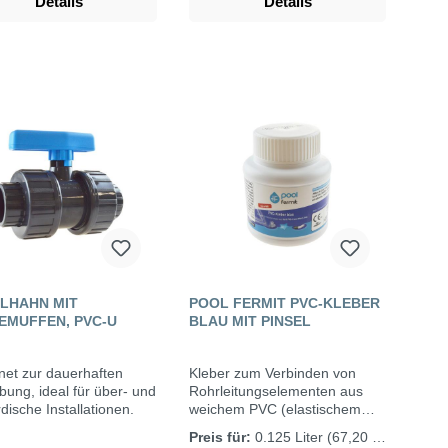
Details
Details
uhe im Hinblick auf den
z mit Trinkwasser. Durch
 hervorragenden
er- und
igenschaften unterstützt
 Gleitmittel die Montage
hre, verhindert bei
erechter Anwendung
tungen im
ungsbereich und beugt
Undichtigkeiten vor.
dungstemperatur: -5°C
40°C
LHAHN MIT
POOL FERMIT PVC-KLEBER
EMUFFEN, PVC-U
BLAU MIT PINSEL
net zur dauerhaften
Kleber zum Verbinden von
bung, ideal für über- und
Rohrleitungselementen aus
rdische Installationen.
weichem PVC (elastischem
PVC) und starrem PVC (U-
Preis für:
0.125 Liter
(67,20 €*
PVC), wie sie bei der