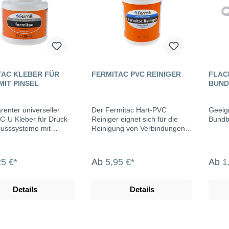
TAC KLEBER FÜR
FERMITAC PVC REINIGER
FLAC
MIT PINSEL
BUND
renter universeller
Der Fermitac Hart-PVC
Geeign
C-U Kleber für Druck-
Reiniger eignet sich für die
Bundb
lusssysteme mit
Reinigung von Verbindungen
rtem Pinsel. Er ist
aus PVC und ABS vor dem
t für Verbindungen von
Kleben. Dafür werden die
aus Hart-PVC im Kalt-
entsprechenden Stellen vorher
25 €*
Ab
5,95 €*
Ab
1
rmwasserbereich sowie
mit etwas Sandpapier
lussrohre, Druckrohre
abgeschmirgelt und
erirdisch verlegte PVC-
anschließend der Reiniger mit
Details
Details
Eigenschaften
einem sauberen Tuch
ent gelförmig topft
aufgetragen. Danach können
uft nicht aus wirkt schon
die Rohrstücke sauber verklebt
ner Stunde geruchsarm
werden. Den passenden