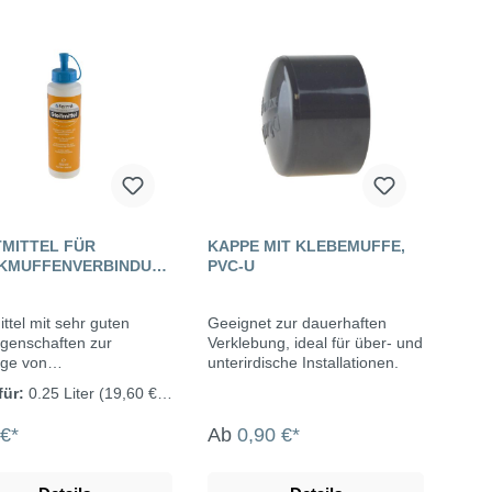
TMITTEL FÜR
KAPPE MIT KLEBEMUFFE,
KMUFFENVERBINDUN
PVC-U
250 ML
ittel mit sehr guten
Geeignet zur dauerhaften
igenschaften zur
Verklebung, ideal für über- und
ge von
unterirdische Installationen.
muffenverbindungen mit
für:
0.25 Liter
(19,60 €* /
ringabdichtungen aus
)
PP, ABS, ASA usw. Fermit
 €*
Ab
0,90 €*
ittel entspricht den
linien des TZW
nologiezentrum Wasser),