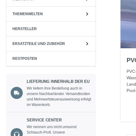
THEMENWELTEN
HERSTELLER
ERSATZTEILE UND ZUBEHÖR
RESTPOSTEN
PV
PVC-
Wass
LIEFERUNG INNERHALB DER EU
Land
Wir liefern ihre Bestellung auch in
Pool
unsere Nachbarländer. Versandkosten
und Mehrwertsteuerausweisung erfolgt
im Warenkorb.
SERVICE CENTER
Wir nennen uns nicht umsonst
Schlauch-Profi. Unsere