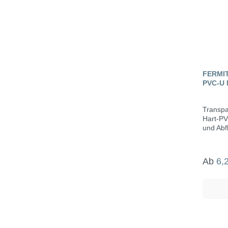
FERMI
PVC-U 
Transpa
Hart-PV
und Abf
integrie
geeigne
Rohren 
Ab
6,
und Wa
für Abf
und unt
Rohre. 
transpar
nicht lä
nach ei