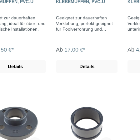
MUFFEN, PVC-U
KLEBEMUFFEN, PVC-U
KLEB
t zur dauerhaften
Geeignet zur dauerhaften
Geeig
ung, ideal für über- und
Verklebung, perfekt geeignet
Verkle
ische Installationen.
für Poolverrohrung und
unteri
Teichbau.
,50 €*
Ab
17,00 €*
Ab
4
Details
Details