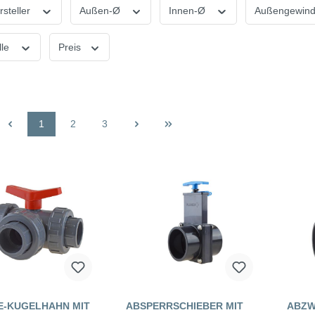
rsteller
Außen-Ø
Innen-Ø
Außengewin
lle
Preis
1
2
3
E-KUGELHAHN MIT
ABSPERRSCHIEBER MIT
ABZW