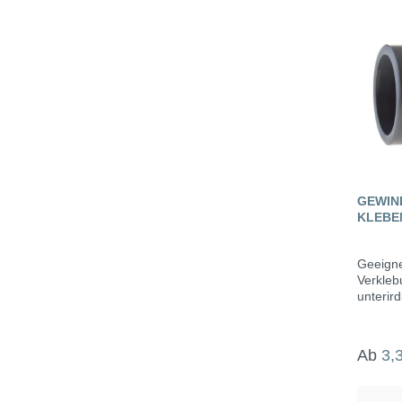
sauber 
ohne TH
Tetrahy
Verarbe
+5°C bi
+35°CTe
+90°C
GEWIN
KLEBE
AUSSE
Geeigne
Verkleb
unterird
Ab
3,