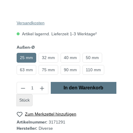
Versandkosten
Artikel lagernd. Lieferzeit 1-3 Werktage²
Außen-Ø
25 mm
32 mm
40 mm
50 mm
63 mm
75 mm
90 mm
110 mm
In den Warenkorb
Stück
Zum Merkzettel hinzufügen
Artikelnummer:
3171291
Hersteller:
Diverse