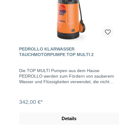
PEDROLLO KLARWASSER
TAUCHMOTORPUMPE TOP MULTI 2
Die TOP MULTI Pumpen aus dem Hause
PEDROLLO werden zum Fördern von sauberem
Wasser und Flüssigkeiten verwendet, die nicht
chemisch aggressiv auf die Materialien der Pumpe
reagieren. Wegen ihrer hohen Effizienz und
Zuverlässigkeit eigenen sie sich zum Einsatz in
342,00 €*
Anwendungen wie der Brauchwasserversorgung
aus Behältern, Tanks oder relativ tiefen Brunnen,
zum Ablassen von Regenwasser aus Zisternen, in
Details
Wassergärten oder zur Verwendung in
Bewässerungssystemen usw. Eigenschaften alle
medienberührenden Teile aus Glasfaser
verstärktem Technopolymer und Edelstahl max.