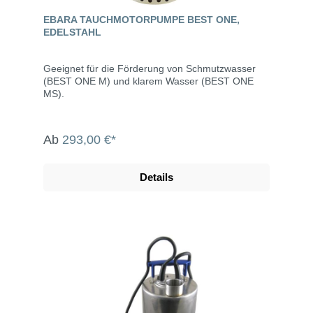
1 1/4" (39,0 mm) Innengewinde Schutzart IP 68 IP
68 Kabel 10 m mit Stecker, Rückflussverhinderer
EBARA TAUCHMOTORPUMPE BEST ONE,
10 m mit losen Enden Schwimmerschalter mit
EDELSTAHL
Schwimmschalter ohne Schwimmschalter
Ausschaltpunkt 110 mm - Einschaltpunkt 330 mm -
Min. Schachtgröße 400 x 400 mm (BxT) 400 x 400
Geeignet für die Förderung von Schmutzwasser
mm (BxT)
(BEST ONE M) und klarem Wasser (BEST ONE
MS).
Ab
293,00 €*
Details