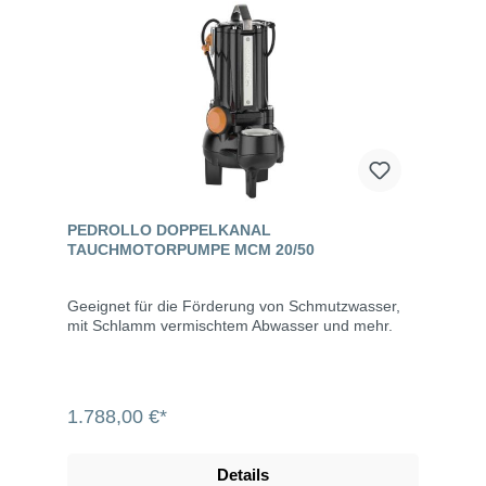
VORTEX-Laufrad max. Mediumtemperatur +50°C
Einbauempfehlung: Pumpen niemals direkt auf
dem Boden des Pumpensumpfes aufstellen. Dies
kann dazu führen, dass Ablagerungen vom Boden
die Pumpe verstopfen. Technische Daten
Ausführung RIGHT 100 MA Spannung 230 V ~50
Hz Aufnahmeleistung 1,20 kW Leistungsaufnahme
5,7 A Max. Fördermenge 18000 l/h Max.
Förderhöhe 10,5 m Max. Eintauchtiefe 7,0 m
Korngröße 35,0 mm Anschluss 1 1/2" (44,9 mm)
Innengewinde Schutzart IP 68 Kabel 10 m mit
Stecker und integriertem Thermoschutzschalter
PEDROLLO DOPPELKANAL
Schwimmerschalter mit Schwimmschalter
TAUCHMOTORPUMPE MCM 20/50
Ausschaltpunkt 180 mm Einschaltpunkt 430 mm
Min. Schachtgröße 600 x 600 mm (BxT)
Geeignet für die Förderung von Schmutzwasser,
mit Schlamm vermischtem Abwasser und mehr.
1.788,00 €*
Details