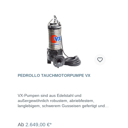
PEDROLLO TAUCHMOTORPUMPE VX
VX-Pumpen sind aus Edelstahl und
außergewöhnlich robustem, abriebfestem,
langlebigem, schwerem Gusseisen gefertigt und
mit Laufrädern vom Typ VORTEX ausgestattet, die
aufgrund ihrer Zuverlässigkeit und ihres geringen
Verstopfungsrisikos sehr zu empfehlen sind. Diese
Ab
2.649,00 €*
Pumpen eignen sich zum Abpumpen von Fäkalien,