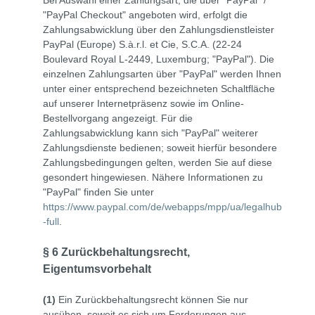
Bei Auswahl einer Zahlungsart, die über "PayPal" /
"PayPal Checkout" angeboten wird, erfolgt die
Zahlungsabwicklung über den Zahlungsdienstleister
PayPal (Europe) S.à.r.l. et Cie, S.C.A. (22-24
Boulevard Royal L-2449, Luxemburg; "PayPal"). Die
einzelnen Zahlungsarten über "PayPal" werden Ihnen
unter einer entsprechend bezeichneten Schaltfläche
auf unserer Internetpräsenz sowie im Online-
Bestellvorgang angezeigt. Für die
Zahlungsabwicklung kann sich "PayPal" weiterer
Zahlungsdienste bedienen; soweit hierfür besondere
Zahlungsbedingungen gelten, werden Sie auf diese
gesondert hingewiesen. Nähere Informationen zu
"PayPal" finden Sie unter
https://www.paypal.com/de/webapps/mpp/ua/legalhub
-full
.
§ 6 Zurückbehaltungsrecht
,
Eigentumsvorbehalt
(1)
Ein Zurückbehaltungsrecht können Sie nur
ausüben, soweit es sich um Forderungen aus