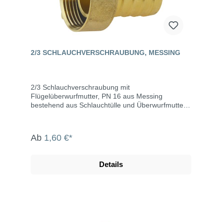
2/3 SCHLAUCHVERSCHRAUBUNG, MESSING
2/3 Schlauchverschraubung mit
Flügelüberwurfmutter, PN 16 aus Messing
bestehend aus Schlauchtülle und Überwurfmutter
mit Innengewinde (2-teilig) Dichtring aus NBR
flachdichtend Temperaturbereich: 0°C bis +90°C
Ab
1,60 €*
Details