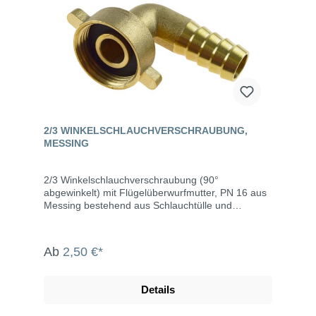
2/3 WINKELSCHLAUCHVERSCHRAUBUNG,
MESSING
2/3 Winkelschlauchverschraubung (90°
abgewinkelt) mit Flügelüberwurfmutter, PN 16 aus
Messing bestehend aus Schlauchtülle und
Überwurfmutter mit Innengewinde (2-teilig)
Dichtring aus NBR flachdichtend
Temperaturbereich: 0°C bis +90°C
Ab
2,50 €*
Details