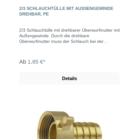
2/3 SCHLAUCHTÜLLE MIT AUSSENGEWINDE D
REHBAR, PE
2/3 Schlauchtülle mit drehbarer Überwurfmutter mit
Außengewinde. Durch die drehbare
Überwurfmutter muss der Schlauch bei der
Montage nicht von der Tülle gelöst werden und die
Schlauchtülle lässt sich problemlos auf ein
Innengewinde aufschrauben. Der Schlauch wird
Ab
1,85 €*
mit einer Schlauchschelle an der Tülle befestigt.
Eigenschaften Außengewinde 1 1/2" Schlauchtülle
38 mm PN 10
Details