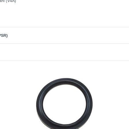
ahl (V4A)
PSR)