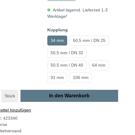
Artikel lagernd. Lieferzeit 1-3
Werktage²
Kupplung
34 mm
50,5 mm / DN 25
50,5 mm / DN 32
50,5 mm / DN 40
64 mm
91 mm
106 mm
In den Warenkorb
Stück
ttel hinzufügen
r:
423340
erse
ketversand