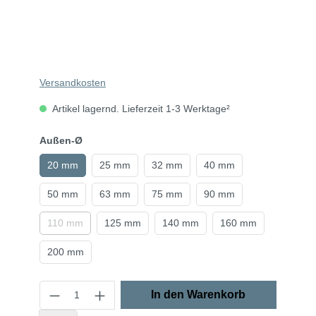
Versandkosten
Artikel lagernd. Lieferzeit 1-3 Werktage²
Außen-Ø
20 mm
25 mm
32 mm
40 mm
50 mm
63 mm
75 mm
90 mm
110 mm
125 mm
140 mm
160 mm
200 mm
In den Warenkorb