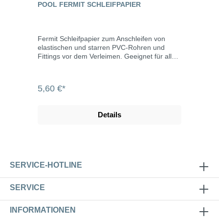
POOL FERMIT SCHLEIFPAPIER
Fermit Schleifpapier zum Anschleifen von
elastischen und starren PVC-Rohren und
Fittings vor dem Verleimen. Geeignet für alle
Entgratungs-Arbeiten an Metallen und für die
Vorbereitung von Oberflächen vor dem
Auftragen von Epoxidkitt. Sehr elastisches
5,60 €*
Gewebe für Arbeiten an geringen
Rohrdurchmessern, mit dem auch sehr
schwer zugängliche Stellen entgratet werden
Details
können. Schleifpapier mit einer 120er
Körnung, 38 mm breit und 1 m lang.
SERVICE-HOTLINE
SERVICE
INFORMATIONEN