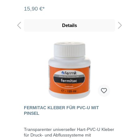
Installation von Pools verwendet werden. Er
15,90 €*
ist beständig gegen
Wasseraufbereitungsmittel für Pools, gegen
Salzwasser und gegen Meerwasser und
Details
geeignet für Wasserzu- und -ableitungen an
Pools und Druckleitungen mit einem
Durchmesser von bis zu 100 mm.
Temperaturbeständig bis
+90°CVerarbeitungstemperatur: +5°C bis
+35°C
FERMITAC KLEBER FÜR PVC-U MIT
PINSEL
Transparenter universeller Hart-PVC-U Kleber
für Druck- und Abflusssysteme mit