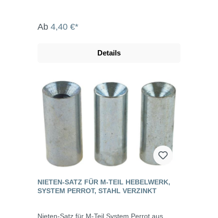
max. 15° Die System Perrot-Kupplungen
werden u.a. eingesetzt in der Landwirtschaft,
dem Gartenbau, der Industrie, der
Ab
4,40 €*
Bauwirtschaft, dem Tunnel- und Straßenbau,
der Grundwasserabsenkung, Kläranlagen, bei
der Fäkalienabfuhr und dem Umweltschutz.
Details
NIETEN-SATZ FÜR M-TEIL HEBELWERK,
SYSTEM PERROT, STAHL VERZINKT
Nieten-Satz für M-Teil System Perrot aus