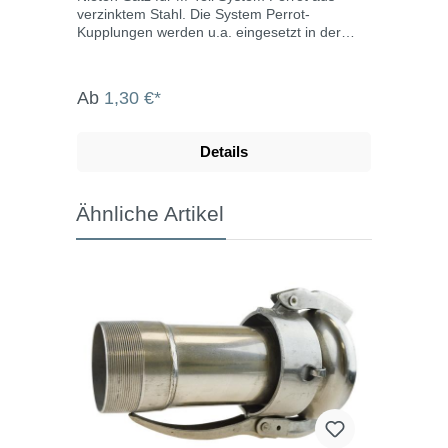
verzinktem Stahl. Die System Perrot-
Kupplungen werden u.a. eingesetzt in der
Landwirtschaft, dem Gartenbau, der Industrie,
der Bauwirtschaft, dem Tunnel- und
Straßenbau, der Grundwasserabsenkung,
Ab
1,30 €*
Kläranlagen, bei der Fäkalienabfuhr und dem
Umweltschutz.
Details
Ähnliche Artikel