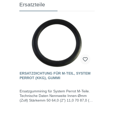
Ersatzteile
ERSATZDICHTUNG FÜR M-TEIL, SYSTEM
PERROT (KKG), GUMMI
Ersatzgummiring für System Perrot M-Teile.
Technische Daten Nennweite Innen-Ømm
(Zoll) Stärkemm 50 64,0 (2") 11,0 70 87,0 (2
1/2") 11,5 89 112,0 (3") 14,0 108 124,0 (4")
18,0 133 146,0 (5") 22,0 159 180,0 (6") 22,0
216 254,8 (8") 24,6