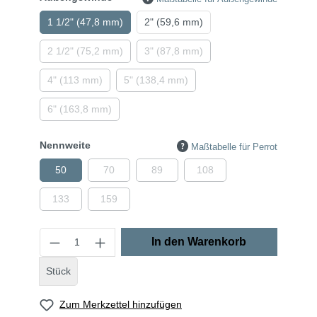
1 1/2" (47,8 mm)
2" (59,6 mm)
2 1/2" (75,2 mm)
3" (87,8 mm)
4" (113 mm)
5" (138,4 mm)
6" (163,8 mm)
Nennweite
Maßtabelle für Perrot
50
70
89
108
133
159
In den Warenkorb
Stück
Zum Merkzettel hinzufügen