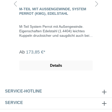
M-TEIL MIT AUSSENGEWINDE, SYSTEM P
ERROT (KMG), EDELSTAHL
M-Teil System Perrot mit Außengewinde.
Eigenschaften Edelstahl (1.4404) leichtes
Kuppeln drucksicher und saugdicht auch bei
verschmutzen Kupplungen bis max. 10 bar
Betriebsdruck Abwinkelung bis max. 15° M-
Teil inklusive Dichtring Die System Perrot-
Ab
173,85 €*
Kupplungen werden u.a. eingesetzt in der
Landwirtschaft, dem Gartenbau, der Industrie,
der Bauwirtschaft, dem Tunnel- und
Details
Straßenbau, der Grundwasserabsenkung,
Kläranlagen, bei der Fäkalienabfuhr und dem
Umweltschutz. Die Vorteile der Edelstahl-
Kupplungen lassen sich auf weitere
Anwendungsgebiete erweitern wie z.B. das
Abfüllen und Umfüllen von Säuren, Laugen,
SERVICE-HOTLINE
Raffinerieprodukten, chemischen Stoffen,
aggressiven und empfindlichen Fluiden.
SERVICE