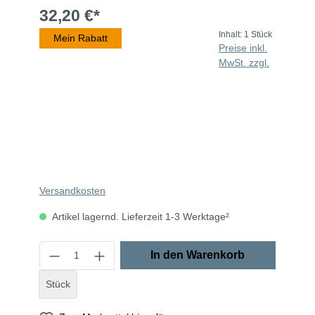
32,20 €*
Inhalt:
1 Stück
Mein Rabatt
Beim Abspielen von eingebetteten Videos (YouTube,
Preise inkl.
Vimeo oder andere Quellen) werden Daten an
Drittanbieter übermittelt. Klicken Sie auf "Erlauben" um
MwSt. zzgl.
das Laden von Drittanbieterinhalten zu erlauben.
Einstellung merken und alle erlauben
Versandkosten
Artikel lagernd. Lieferzeit 1-3 Werktage²
In den Warenkorb
Stück