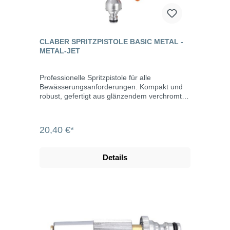
Langlebigkeit, während die Verchromung den
Glanz der Produkte über lange Zeit erhält, da
sie Rosten vermeidet. Die Reihe Metal-Jet
umfasst unzählige Zubehörteile: Hahnstücke,
automatische Kupplungen, Verbinder,
CLABER SPRITZPISTOLE BASIC METAL -
Umsteller, Handspritzen und Pistolen – alle mit
METAL-JET
dem Quick-Click-Schnellkupplungssystem,
dank dem sie auch mit den anderen
automatischen Kupplungen aus Kunststoff
Professionelle Spritzpistole für alle
kompatibel sind. Die Kupplungen der Reihe
Bewässerungsanforderungen. Kompakt und
Metal-Jet sind zudem mit 6 Kugeln im Inneren
robust, gefertigt aus glänzendem verchromten
versehen, die eine automatische Verbindung
Messing, einfach und praktisch in der
mit perfekter Dichtung gewährleisten. Der
Handhabung. Hebel für die augenblickliche
Gewindering mit einem Profil mit exklusivem
und kontinuierliche Einstellung des
20,40 €*
Claber-Design kennzeichnet das Produkt und
Wasserflusses und exklusive Vorrichtung zur
verbessert seinen Grip. Die regulierbaren und
Regulierung und Arretierung des gewünschten
Multifunktions-Pistolen vereinen Robustheit
Wasserstrahlswitterungsbeständige
Details
von Metall mit der Ergonomie des Griffs aus
Verchromungergonomisches DesignHebel zur
Gummi, wodurch jeweils der am besten
Regulierung des Strahls mit
geeigneten Strahle für jede Arbeit im Garten
Feststellmechanismuszwei Strahlarten
gewählt werden kann.
(Vollstrahl, Sprühstrahl)Kompatibel mit allen
gängigen Stecksystemen, z.B. von Gardena,
Rehau und Geka.Metal-Jet ist ein komplettes
Angebot an Produkten von hoher Qualität aus
verchromtem Messing, bei denen jedes Detail