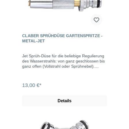
den Unterschied macht. Messing garantiert
eine hohe Widerstandsfähigkeit und
Langlebigkeit, während die Verchromung den
Glanz der Produkte über lange Zeit erhält, da
sie Rosten vermeidet. Die Reihe Metal-Jet
umfasst unzählige Zubehörteile: Hahnstücke,
automatische Kupplungen, Verbinder,
CLABER SPRÜHDÜSE GARTENSPRITZE -
Umsteller, Handspritzen und Pistolen – alle mit
METAL-JET
dem Quick-Click-Schnellkupplungssystem,
dank dem sie auch mit den anderen
automatischen Kupplungen aus Kunststoff
Jet Sprüh-Düse für die beliebige Regulierung
kompatibel sind. Die Kupplungen der Reihe
des Wasserstrahls: von ganz geschlossen bis
Metal-Jet sind zudem mit 6 Kugeln im Inneren
ganz offen (Vollstrahl oder Sprühnebel).
versehen, die eine automatische Verbindung
Gefertigt aus verchromtem Messing. Quick-
mit perfekter Dichtung gewährleisten. Der
Click-Anschluss. Kompatibel mit allen
Gewindering mit einem Profil mit exklusivem
gängigen Stecksystemen, z.B. von Gardena,
13,00 €*
Claber-Design kennzeichnet das Produkt und
Rehau und Geka. Metal-Jet ist ein komplettes
verbessert seinen Grip. Die regulierbaren und
Angebot an Produkten von hoher Qualität aus
Multifunktions-Pistolen vereinen Robustheit
verchromtem Messing, bei denen jedes Detail
Details
von Metall mit der Ergonomie des Griffs aus
den Unterschied macht. Messing garantiert
Gummi, wodurch jeweils der am besten
eine hohe Widerstandsfähigkeit und
geeigneten Strahle für jede Arbeit im Garten
Langlebigkeit, während die Verchromung den
gewählt werden kann.
Glanz der Produkte über lange Zeit erhält, da
sie Rosten vermeidet. Die Reihe Metal-Jet
umfasst unzählige Zubehörteile: Hahnstücke,