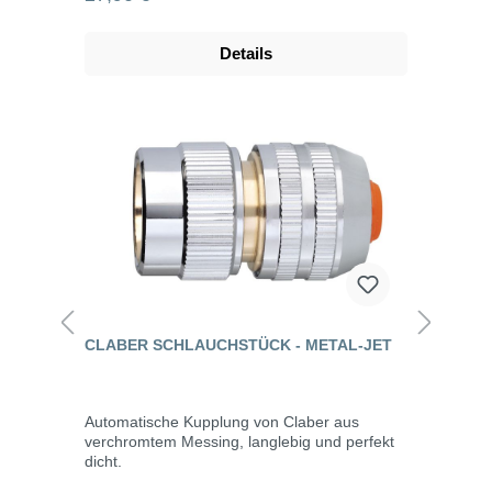
zur Regulierung des Wasserstrahls mit
Feststellmechanismus acht Stahlarten
Kompatibel mit allen gängigen
Details
Stecksystemen, z.B. von Gardena, Rehau und
Geka. Metal-Jet ist ein komplettes Angebot an
Produkten von hoher Qualität aus
verchromtem Messing, bei denen jedes Detail
den Unterschied macht. Messing garantiert
eine hohe Widerstandsfähigkeit und
Langlebigkeit, während die Verchromung den
Glanz der Produkte über lange Zeit erhält, da
sie Rosten vermeidet. Die Reihe Metal-Jet
umfasst unzählige Zubehörteile: Hahnstücke,
automatische Kupplungen, Verbinder,
Umsteller, Handspritzen und Pistolen – alle mit
dem Quick-Click-Schnellkupplungssystem,
dank dem sie auch mit den anderen
automatischen Kupplungen aus Kunststoff
CLABER SCHLAUCHSTÜCK - METAL-JET
kompatibel sind. Die Kupplungen der Reihe
Metal-Jet sind zudem mit 6 Kugeln im Inneren
versehen, die eine automatische Verbindung
mit perfekter Dichtung gewährleisten. Der
Automatische Kupplung von Claber aus
Gewindering mit einem Profil mit exklusivem
verchromtem Messing, langlebig und perfekt
Claber-Design kennzeichnet das Produkt und
dicht.
verbessert seinen Grip. Die regulierbaren und