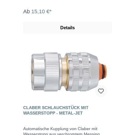
Multifunktions-Pistolen vereinen Robustheit
von Metall mit der Ergonomie des Griffs aus
Ab
15,10 €*
Gummi, wodurch jeweils der am besten
geeigneten Strahle für jede Arbeit im Garten
gewählt werden kann.
Details
CLABER SCHLAUCHSTÜCK MIT
WASSERSTOPP - METAL-JET
Automatische Kupplung von Claber mit
Wasserstopp aus verchromtem Messing,