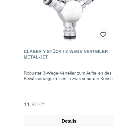
automatische Kupplungen, Verbinder,
Umsteller, Handspritzen und Pistolen – alle mit
dem Quick-Click-Schnellkupplungssystem,
dank dem sie auch mit den anderen
automatischen Kupplungen aus Kunststoff
kompatibel sind. Die Kupplungen der Reihe
Metal-Jet sind zudem mit 6 Kugeln im Inneren
versehen, die eine automatische Verbindung
mit perfekter Dichtung gewährleisten. Der
CLABER Y-STÜCK / 3-WEGE-VERTEILER -
Gewindering mit einem Profil mit exklusivem
METAL-JET
Claber-Design kennzeichnet das Produkt und
verbessert seinen Grip. Die regulierbaren und
Multifunktions-Pistolen vereinen Robustheit
Robuster 3-Wege-Verteiler zum Aufteilen des
von Metall mit der Ergonomie des Griffs aus
Bewässerungskreises in zwei separate Kreise.
Gummi, wodurch jeweils der am besten
geeigneten Strahle für jede Arbeit im Garten
gewählt werden kann.
11,90 €*
Details