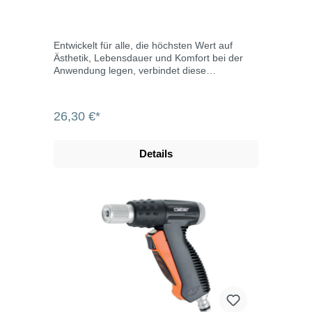
Entwickelt für alle, die höchsten Wert auf
Ästhetik, Lebensdauer und Komfort bei der
Anwendung legen, verbindet diese
Spritzpistole den Glanz und die Festigkeit von
verchromten Messing mit der Ergonomie des
Griffs aus Kunststoff witterungsbeständige
26,30 €*
Verchromung ergonomisches Design Hebel
zur Regulierung des Wasserstrahls mit
Feststellmechanismus zwei Strahlarten
Details
Kompatibel mit allen gängigen
Stecksystemen, z.B. von Gardena, Rehau und
Geka. Metal-Jet ist ein komplettes Angebot an
Produkten von hoher Qualität aus
verchromtem Messing, bei denen jedes Detail
den Unterschied macht. Messing garantiert
eine hohe Widerstandsfähigkeit und
Langlebigkeit, während die Verchromung den
Glanz der Produkte über lange Zeit erhält, da
sie Rosten vermeidet. Die Reihe Metal-Jet
umfasst unzählige Zubehörteile: Hahnstücke,
automatische Kupplungen, Verbinder,
Umsteller, Handspritzen und Pistolen – alle mit