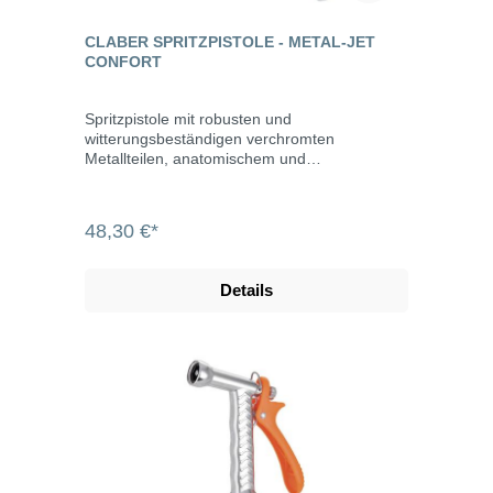
dem Quick-Click-Schnellkupplungssystem,
dank dem sie auch mit den anderen
CLABER SPRITZPISTOLE - METAL-JET
automatischen Kupplungen aus Kunststoff
CONFORT
kompatibel sind. Die Kupplungen der Reihe
Metal-Jet sind zudem mit 6 Kugeln im Inneren
versehen, die eine automatische Verbindung
Spritzpistole mit robusten und
mit perfekter Dichtung gewährleisten. Der
witterungsbeständigen verchromten
Gewindering mit einem Profil mit exklusivem
Metallteilen, anatomischem und
Claber-Design kennzeichnet das Produkt und
gummibeschichtetem Griff sowie bequemem
verbessert seinen Grip. Die regulierbaren und
Tastenmechanismus zum Öffnen und
Multifunktions-Pistolen vereinen Robustheit
Schließen des Wasserflusses an der
48,30 €*
von Metall mit der Ergonomie des Griffs aus
Vorderseite. Rückseitiger Drehgriff zum
Gummi, wodurch jeweils der am besten
Regulieren der Durchflussmenge.
geeigneten Strahle für jede Arbeit im Garten
Gummibeschichteter Korpus mit
Details
gewählt werden kann.
Stoßschutzfunktion. Nach Belieben
regulierbarer Strahl von ganz geschlossen
(Vollstrahl) bis ganz offen (Flachsprühstrahl).
Kompatibel mit allen gängigen
Stecksystemen, z.B. von Gardena, Rehau und
Geka. Metal-Jet ist ein komplettes Angebot an
Produkten von hoher Qualität aus
verchromtem Messing, bei denen jedes Detail
den Unterschied macht. Messing garantiert
eine hohe Widerstandsfähigkeit und