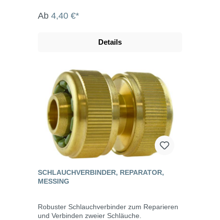
durch bedienungsfreundliche Form der
Klemmmutter. Noch bessere Verbindung zum
Ab
4,40 €*
Schlauch. G18232-50: für 13 mm (1/2") und
15 mm (5/8") Schläuche G18233-50: für 19
mm (3/4") Schläuche
Details
SCHLAUCHVERBINDER, REPARATOR,
MESSING
Robuster Schlauchverbinder zum Reparieren
und Verbinden zweier Schläuche.