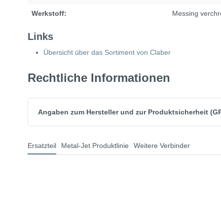
Drittanbieter übermittelt. Klicken Sie auf "Er
Werkstoff:
Messing verch
erl
Einstellung mer
Links
Übersicht über das Sortiment von Claber
Rechtliche Informationen
Angaben zum Hersteller und zur Produktsicherheit (G
Ersatzteil
Metal-Jet Produktlinie
Weitere Verbinder