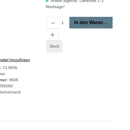
Artikel lagernd. Lieferzeit 1-3
Werktage²
In den Warenkorb
Stück
ttel hinzufügen
r:
CL9606
ber
mer:
9606
096060
ketversand