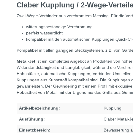
Claber Kupplung / 2-Wege-Verteiler
Zwei-Wege-Verbinder aus verchromtem Messing. Für die Verbi
witterungsbeständige Verchromung
perfekt wasserdicht
kompatibel mit den automatischen Kupplungen Quick-Cli
Kompatibel mit allen gängigen Stecksystemen, z.B. von Gar
Metal-Jet
ist ein komplettes Angebot an Produkten von hoher
Widerstandsfähigkeit und Langlebigkeit, während die Verchrom
Hahnstücke, automatische Kupplungen, Verbinder, Umsteller,
Kupplungen aus Kunststoff kompatibel sind. Die Kupplungen d
gewährleisten. Der Gewindering mit einem Profil mit exklusiv
Robustheit von Metall mit der Ergonomie des Griffs aus Gumm
Artikelbezeichnung:
Kupplung
Ausführung:
Claber Metal-Je
Einsatzbereich:
Bewässerung a
Beim Abspielen von eingebetteten Videos (You