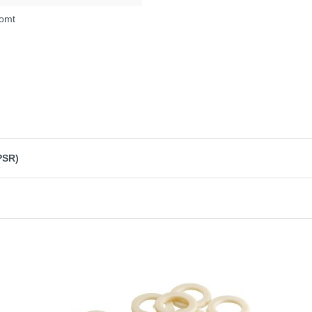
lauben" um das Laden von Drittanbieterinhalten zu
romt
auben.
ken und alle erlauben
PSR)