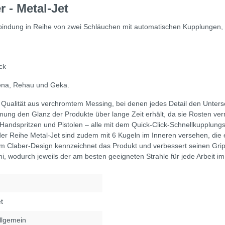
 - Metal-Jet
ndung in Reihe von zwei Schläuchen mit automatischen Kupplungen, d
ck
dena, Rehau und Geka.
 Qualität aus verchromtem Messing, bei denen jedes Detail den Unters
ung den Glanz der Produkte über lange Zeit erhält, da sie Rosten ver
 Handspritzen und Pistolen – alle mit dem Quick-Click-Schnellkupplun
er Reihe Metal-Jet sind zudem mit 6 Kugeln im Inneren versehen, die 
em Claber-Design kennzeichnet das Produkt und verbessert seinen Grip.
i, wodurch jeweils der am besten geeigneten Strahle für jede Arbeit i
t
llgemein
Tube, Vimeo oder andere Quellen) werden Daten an