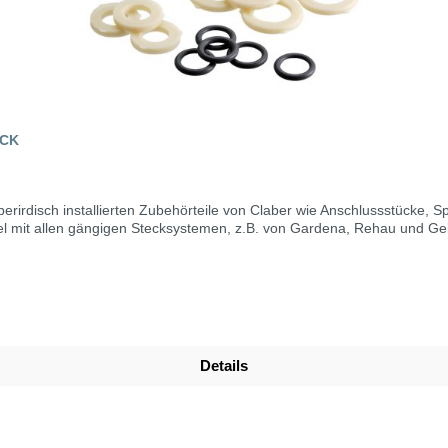
ICK
ch installierten Zubehörteile von Claber wie Anschlussstücke, Spritzen, Pistolen u
 5 x Dichtringe 10,78 x 2,62 mm Kompatibel mit allen gängigen Stecksystemen, z.B. von Gardena, Rehau und 
Details