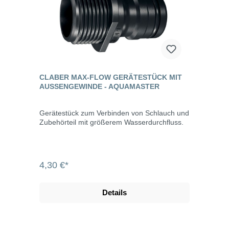
Fällen die beste Lösung: vom Einsatz mit
Saugpumpen bis hin zu langen Schläuchen.
Große Durchflussmenge und maximale
Wasserdichtigkeit dank dem sofort
einrastenden Safety-Lock-Kupplungssystem!
CLABER MAX-FLOW GERÄTESTÜCK MIT
AUSSENGEWINDE - AQUAMASTER
Gerätestück zum Verbinden von Schlauch und
Zubehörteil mit größerem Wasserdurchfluss.
4,30 €*
Details