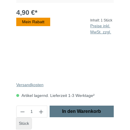
4,90 €*
Inhalt:
1 Stück
Mein Rabatt
Beim Abspielen von eingebetteten Videos (YouTube,
Preise inkl.
Vimeo oder andere Quellen) werden Daten an
Drittanbieter übermittelt. Klicken Sie auf "Erlauben" um
MwSt. zzgl.
das Laden von Drittanbieterinhalten zu erlauben.
Einstellung merken und alle erlauben
Versandkosten
Artikel lagernd. Lieferzeit 1-3 Werktage²
In den Warenkorb
Stück