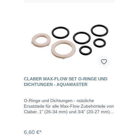
CLABER MAX-FLOW SET O-RINGE UND
DICHTUNGEN - AQUAMASTER
O-Ringe und Dichtungen - nützliche
Ersatzteile für alle Max-Flow Zubehörteile von
Claber. 1" (26-34 mm) und 3/4" (20-27 mm)
Dichtungen (O-Ring) und Ersatzdichtungen für
die Max-Flow Produkte. Inhalt: 3 Max-Flow O-
Ringe, 2 Standard-O-Ringe, 1 Dichtung 1"
6,60 €*
(26-34 mm), 1 Dichtung 3/4" (20-27 mm)