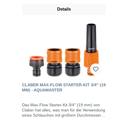
perfekt wasserdicht kompatibel mit den Max-
Flow Kupplungen Das neue Angebot an
Details
Kupplungen und Zubehör der Linie
Aquamaster zeichnet sich durch seine großen
Durchmesser aus. Sie ist für 3/4"- und 1"-
Schläuche konzipiert, bietet einen hohen
Wasserdurchfluss, unterstützt hohe
Druckwerte und optimiert niedrige. Ideal für
den professionellen Einsatz wie etwa in der
Landwirtschaft oder auf Baustellen ist die
Reihe Aquamaster auch im Garten in vielen
Fällen die beste Lösung: vom Einsatz mit
Saugpumpen bis hin zu langen Schläuchen.
Große Durchflussmenge und maximale
Wasserdichtigkeit dank dem sofort
einrastenden Safety-Lock-Kupplungssystem!
CLABER MAX-FLOW STARTER-KIT 3/4" (19
MM) - AQUAMASTER
Das Max-Flow Starter-Kit 3/4" (19 mm) von
Claber hat alles, was man für die Verwendung
eines Schlauches mit großem Durchmesser
braucht. Perfekt wasserdichtes
Kupplungssystem Safety Lock. Kompatibel nur