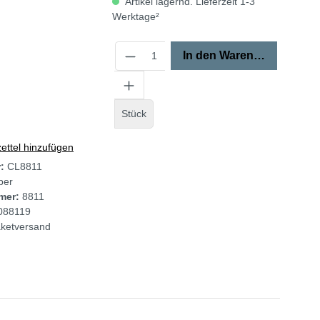
Artikel lagernd. Lieferzeit 1-3
Werktage²
In den Warenkorb
Stück
ttel hinzufügen
r:
CL8811
ber
mer:
8811
088119
ketversand