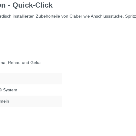
n - Quick-Click
irdisch installierten Zubehörteile von Claber wie Anschlussstücke, Sprit
dena, Rehau und Geka.
k® System
emein