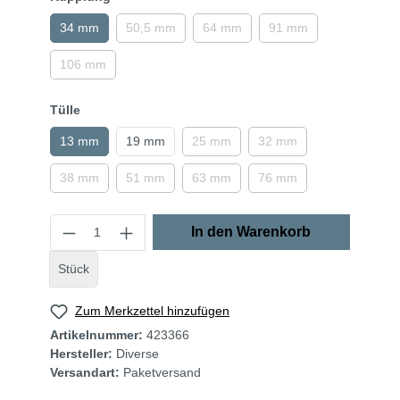
34 mm
50,5 mm
64 mm
91 mm
106 mm
Tülle
13 mm
19 mm
25 mm
32 mm
38 mm
51 mm
63 mm
76 mm
In den Warenkorb
Stück
Zum Merkzettel hinzufügen
Artikelnummer:
423366
Hersteller:
Diverse
Versandart:
Paketversand