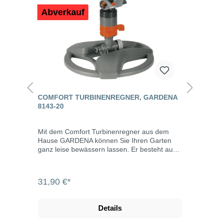
Abverkauf
COMFORT TURBINENREGNER, GARDENA
8143-20
Mit dem Comfort Turbinenregner aus dem
Hause GARDENA können Sie Ihren Garten
ganz leise bewässern lassen. Er besteht aus
stabilem Kunststoff und ist daher sehr
geräuscharm. Das schmutzunempfindliche,
mehrstufige Turbinengetriebe ist patentiert.
31,90 €*
Der Regner mit dem GARDENA
Systemanschluss und der Endkappe ist
anschlussfertig ausgestattet. So können Sie
Details
ihn sofort in Ihrem Garten zum Einsatz