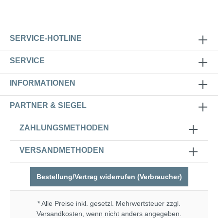
bringen. Ein feinmaschiges, leicht
entnehmbares Sieb fängt Schmutz auf. Es
kann leicht entnommen und gereinigt werden
Eigenschaften Reichweite 5 m bis max. 12 m
beregnete Fläche 75 m² bis max. 450 m²
SERVICE-HOTLINE
Sektoreneinstellung von 20° bis 360°
SERVICE
INFORMATIONEN
PARTNER & SIEGEL
ZAHLUNGSMETHODEN
VERSANDMETHODEN
Bestellung/Vertrag widerrufen (Verbraucher)
* Alle Preise inkl. gesetzl. Mehrwertsteuer zzgl.
Versandkosten
, wenn nicht anders angegeben.