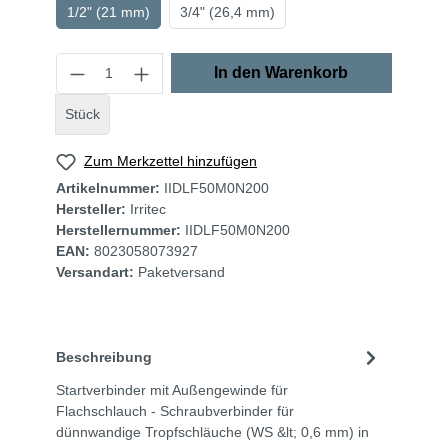
1/2" (21 mm)
3/4" (26,4 mm)
In den Warenkorb
Stück
Zum Merkzettel hinzufügen
Artikelnummer:
IIDLF50M0N200
Hersteller:
Irritec
Herstellernummer:
IIDLF50M0N200
EAN:
8023058073927
Versandart:
Paketversand
Beschreibung
Startverbinder mit Außengewinde für
Flachschlauch - Schraubverbinder für
dünnwandige Tropfschläuche (WS &lt; 0,6 mm) in