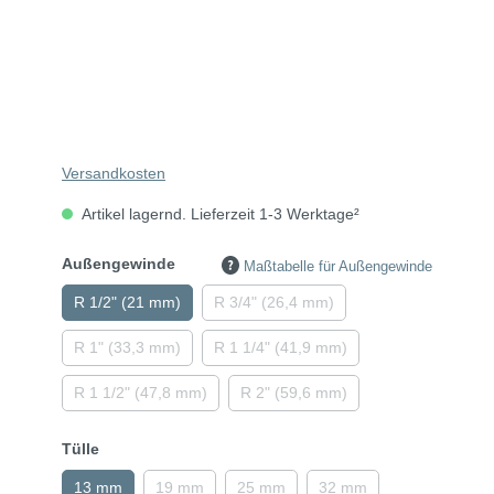
Versandkosten
Artikel lagernd. Lieferzeit 1-3 Werktage²
Außengewinde
Maßtabelle für Außengewinde
R 1/2" (21 mm)
R 3/4" (26,4 mm)
R 1" (33,3 mm)
R 1 1/4" (41,9 mm)
R 1 1/2" (47,8 mm)
R 2" (59,6 mm)
Tülle
13 mm
19 mm
25 mm
32 mm