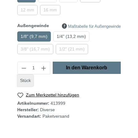
12 mm
16 mm
Außengewinde
Maßtabelle für Außengewinde
1/8" (9,7 mm)
1/4" (13,2 mm)
3/8" (16,7 mm)
1/2" (21 mm)
In den Warenkorb
Stück
Zum Merkzettel hinzufügen
Artikelnummer:
413999
Hersteller:
Diverse
Versandart:
Paketversand