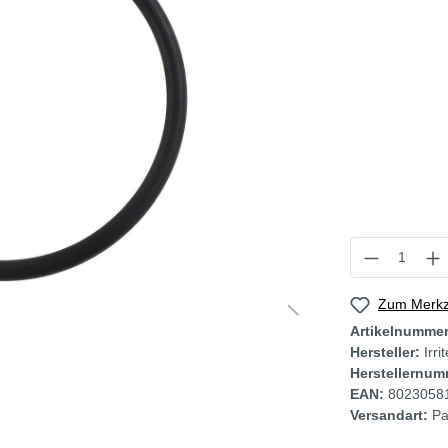
Zum Merkze
Artikelnumme
Hersteller:
Irri
Herstellernum
EAN:
8023058
Versandart:
Pa