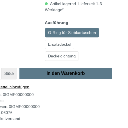
Artikel lagernd. Lieferzeit 1-3
Werktage²
Ausführung
O-Ring für Siebkartuschen
Ersatzdeckel
Deckeldichtung
In den Warenkorb
Stück
ttel hinzufügen
r:
0IGMF00000000
tec
mer:
0IGMF00000000
106076
ketversand