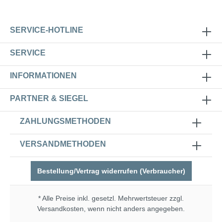
+130°C und Druck 7 bar Gas: Temperatur
-20°C bis +70°C und Druck 5 bar (Für alle
Gas-Arten einschließlich Erdgas und
SERVICE-HOTLINE
Flüssiggas in der Gasphase geeignet.)
SERVICE
INFORMATIONEN
PARTNER & SIEGEL
ZAHLUNGSMETHODEN
VERSANDMETHODEN
Bestellung/Vertrag widerrufen (Verbraucher)
* Alle Preise inkl. gesetzl. Mehrwertsteuer zzgl.
Versandkosten
, wenn nicht anders angegeben.