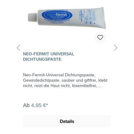
NEO-FERMIT UNIVERSAL
DICHTUNGSPASTE
Neo-Fermit-Universal Dichtungspaste,
Gewindedichtpaste, sauber und giftfrei, klebt
nicht, reizt die Haut nicht, lösemittelfrei,
schwundfrei, verhärtet nicht, trocknet nicht
aus, jederzeit demontierbar, schützt Gewinde
vor Korrosion. DIN-DVGW-Reg.Nr. NV-
Ab
4,95 €*
5142BM0052 nach NIN EN 751-2 ARp und
DIN 30660 (1999) für metallene
Gewindeverbindungen in Verbindung mit
Details
ammoniumfreiem Hanf. Einsatzbereiche
Trinkwasser: Temperatur 0°C bis +95°C und
Druck 16 bar Heizung: Temperatur 0°C bis