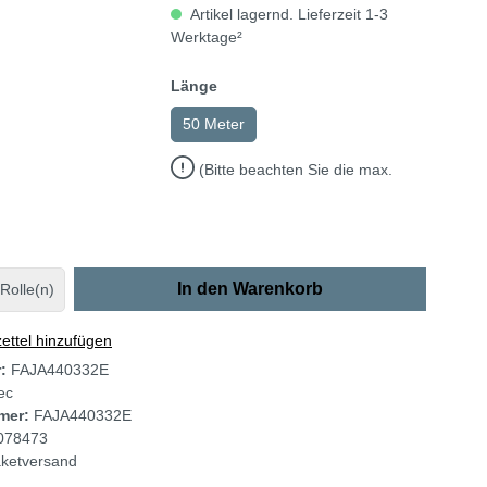
Artikel lagernd. Lieferzeit 1-3
Werktage²
Länge
50 Meter
(Bitte beachten Sie die max.
In den Warenkorb
Rolle(n)
ttel hinzufügen
r:
FAJA440332E
tec
mer:
FAJA440332E
078473
ketversand