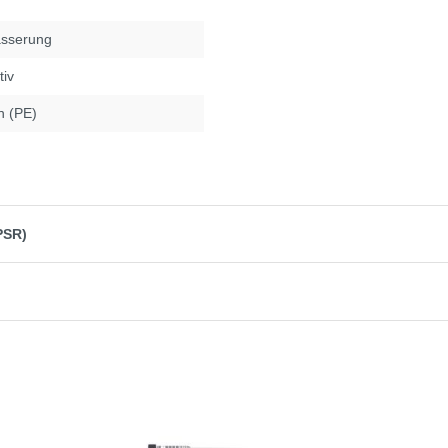
sserung
tiv
n (PE)
PSR)