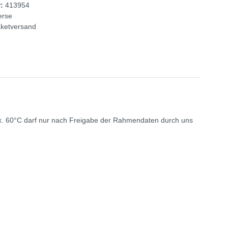
r:
413954
erse
ketversand
ax. 60°C darf nur nach Freigabe der Rahmendaten durch uns