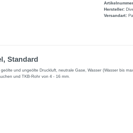
Artikelnumme
Hersteller:
Div
Versandart:
Pa
l, Standard
r geölte und ungeölte Druckluft, neutrale Gase, Wasser (Wasser bis m
äuchen und TKB-Rohr von 4 - 16 mm.