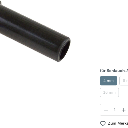
für Schlauch
4 mm
6 
16 mm
Zum Merkze