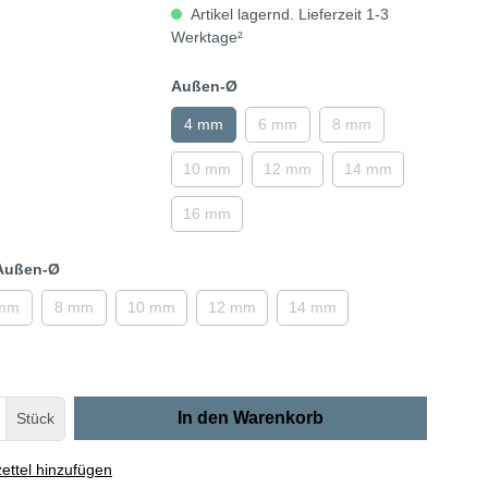
Artikel lagernd. Lieferzeit 1-3
Werktage²
Außen-Ø
4 mm
6 mm
8 mm
10 mm
12 mm
14 mm
16 mm
-Außen-Ø
mm
8 mm
10 mm
12 mm
14 mm
In den Warenkorb
Stück
ttel hinzufügen