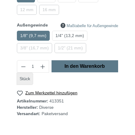
12 mm
16 mm
Außengewinde
Maßtabelle für Außengewinde
1/8" (9,7 mm)
1/4" (13,2 mm)
3/8" (16,7 mm)
1/2" (21 mm)
In den Warenkorb
Stück
Zum Merkzettel hinzufügen
Artikelnummer:
413351
Hersteller:
Diverse
Versandart:
Paketversand