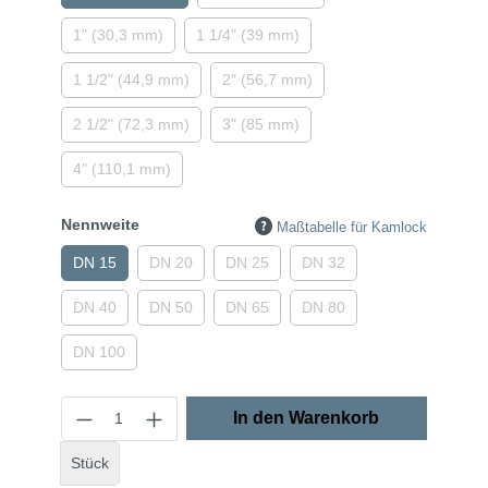
1" (30,3 mm)
1 1/4" (39 mm)
1 1/2" (44,9 mm)
2" (56,7 mm)
2 1/2" (72,3 mm)
3" (85 mm)
4" (110,1 mm)
Nennweite
Maßtabelle für Kamlock
DN 15
DN 20
DN 25
DN 32
DN 40
DN 50
DN 65
DN 80
DN 100
In den Warenkorb
Stück