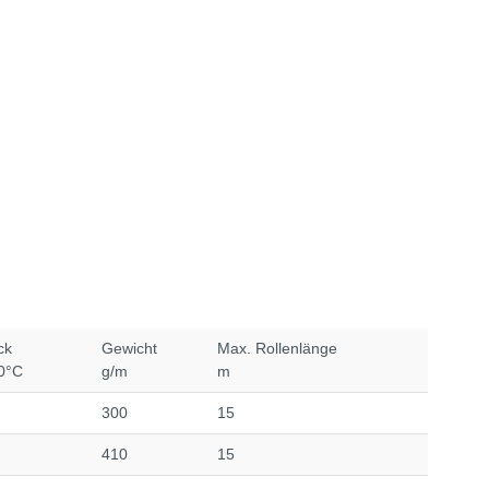
ck
Gewicht
Max. Rollenlänge
20°C
g/m
m
300
15
410
15