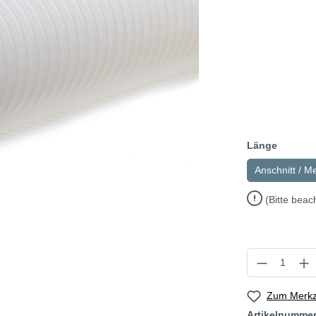
Länge
Anschnitt / M
(Bitte beac
Zum Merkze
Artikelnumme