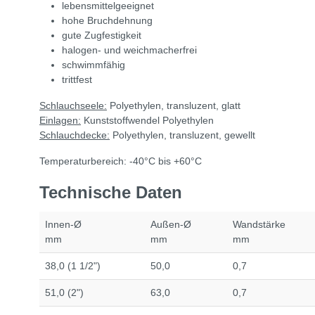
lebensmittelgeeignet
hohe Bruchdehnung
gute Zugfestigkeit
halogen- und weichmacherfrei
schwimmfähig
trittfest
Schlauchseele:
Polyethylen, transluzent, glatt
Einlagen:
Kunststoffwendel Polyethylen
Schlauchdecke:
Polyethylen, transluzent, gewellt
Temperaturbereich: -40°C bis +60°C
Technische Daten
Innen-Ø
Außen-Ø
Wandstärke
mm
mm
mm
38,0 (1 1/2")
50,0
0,7
51,0 (2")
63,0
0,7