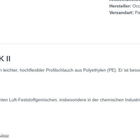
Hersteller:
Oco
Versandart:
Pa
 II
ichter, hochflexibler Profilschlauch aus Polyethylen (PE). Er ist beso
en Luft-Feststoffgemischen, insbesondere in der chemischen Industri
lität