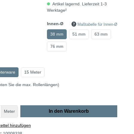
Artikel lagernd. Lieferzeit 1-3
Werktage²
Innen-Ø
Maßtabelle für Innen-Ø
38 mm
51 mm
63 mm
76 mm
eterware
15 Meter
hten Sie die max. Rollenlängen)
In den Warenkorb
Meter
ttel hinzufügen
r:
10008338