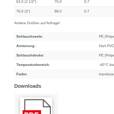
63,0 (2 1/2")
75,0
0,7
76,0 (3")
88,0
0,7
Andere Größen auf Anfrage!
Schlauchseele:
PE (Poly
Armierung:
Hart-PVC
Schlauchdecke:
PE (Polye
Temperaturbereich:
-40°C bi
Farbe:
transluze
Downloads