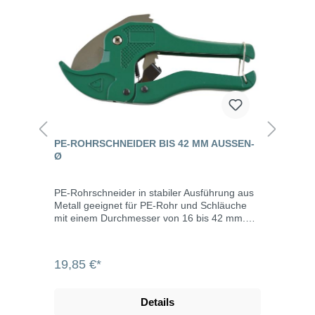
PE-ROHRSCHNEIDER BIS 42 MM AUSSEN-Ø
PE-Rohrschneider in stabiler Ausführung aus
Metall geeignet für PE-Rohr und Schläuche
mit einem Durchmesser von 16 bis 42 mm.
Durch den exakten und gratfreien Zuschnitt
der PE-Rohr wird die Montage von PE-
Verschraubungen deutlich erleichtert.
19,85 €*
Eigenschaften min.
Rohr-/Schlauchaußendurchmesser: 16 mm
max. Rohr-/Schlauchaußendurchmesser: 42
Details
mm