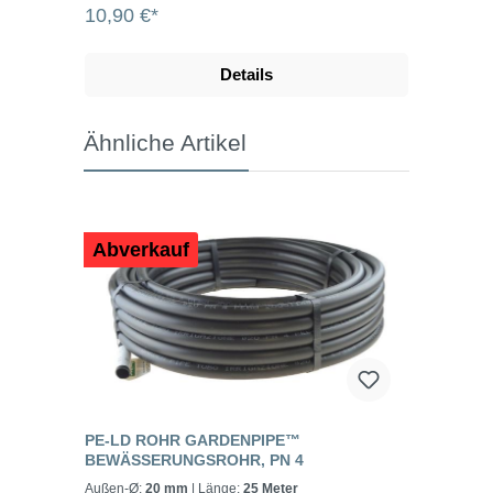
anschließend nicht weiter bearbeitet werden,
10,90 €*
bevor es in den Fitting kommt. Mit dem
Rohrabschneider bekommen Sie keine
lästigen Späne und schiefen Schnittkanten
Details
mehr. min.
Rohr-/Schlauchaußendurchmesser: 16 mm
max. Rohr-/Schlauchaußendurchmesser: 40
Ähnliche Artikel
mm
Abverkauf
PE-LD ROHR GARDENPIPE™
BEWÄSSERUNGSROHR, PN 4
Außen-Ø:
20 mm
| Länge:
25 Meter