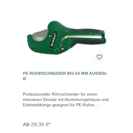
PE-ROHRSCHNEIDER BIS 64 MM AUSSEN-Ø
Professioneller Rohrschneider für einen
intensiven Einsatz mit Aluminiumgehäuse und
Edelstahlklinge geeignet für PE-Rohre.
Eigenschaften wahlweise 16 - 42 mm oder 16
- 64 mmschnelles und präzises Schneiden
rutschfester Griff Ratschenbetrieb
Ab
29,35 €*
Sicherheitshaken