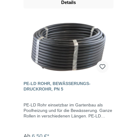
Details
PE-LD ROHR, BEWÄSSERUNGS-
DRUCKROHR, PN 5
PE-LD Rohr einsetzbar im Gartenbau als
Poolheizung und für die Bewässerung. Ganze
Rollen in verschiedenen Längen. PE-LD
Druckrohr für Brauchwasser, Gartenbau und
landwirtschaftliche Be- und Entwässerungen.
Mit Metermarkierung. Eigenschaften PE-LD
Ab
6,50 €*