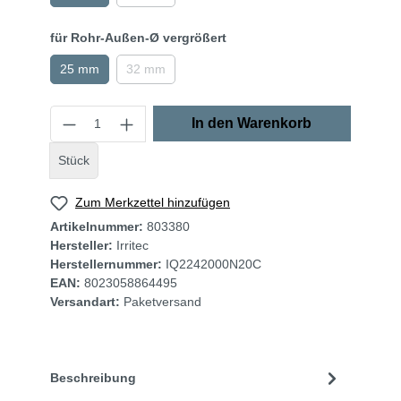
für Rohr-Außen-Ø vergrößert
25 mm
32 mm
In den Warenkorb
Stück
Zum Merkzettel hinzufügen
Artikelnummer:
803380
Hersteller:
Irritec
Herstellernummer:
IQ2242000N20C
EAN:
8023058864495
Versandart:
Paketversand
Beschreibung