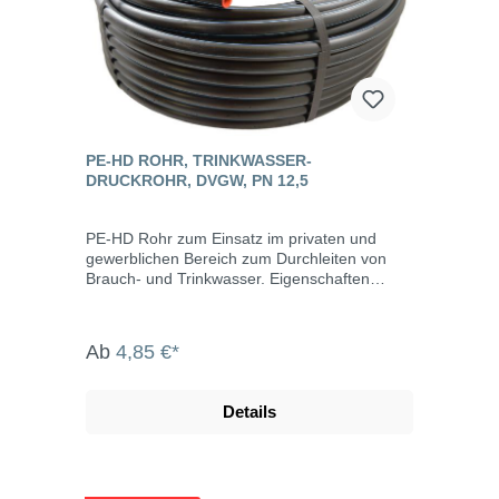
PE-HD ROHR, TRINKWASSER-
DRUCKROHR, DVGW, PN 12,5
PE-HD Rohr zum Einsatz im privaten und
gewerblichen Bereich zum Durchleiten von
Brauch- und Trinkwasser. Eigenschaften
Druckrohr für Trinkwasser aus PE-HD / PE80 /
SDR 11 Polyethylen (High-Density) PE 80
maximale Stücklänge 100 m hohe chemische
Ab
4,85 €*
Beständigkeit: beständig gegen Laugen,
Salzlösungen und anorganische Säuren;
Quellung durch polare Flüssigkeiten, auch
Details
beständig gegen Alkohol, Öl und Benzin
korrosionsbeständig physiologisch und
toxikologisch unbedenklich durch hohe
Elastizität frostbeständig hohe Abriebfestigkeit
PE-HD Rohr nach DIN-Norm, PN 12,5 hart.