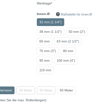
Werktage²
Innen-Ø
Maßtabelle für Innen-Ø
32 mm (1 1/4")
38 mm (1 1/2")
50 mm (2")
60 mm
63 mm (2 1/2")
75 mm (3")
80 mm
90 mm
100 mm (4")
110 mm
eterware
20 Meter
30 Meter
50 Meter
hten Sie die max. Rollenlängen)