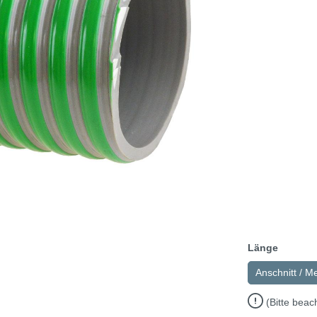
Länge
Anschnitt / M
(Bitte beac