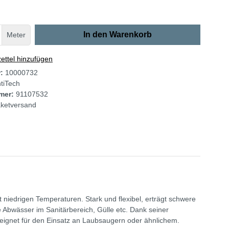
In den Warenkorb
Meter
ttel hinzufügen
r:
10000732
tiTech
mer:
91107532
ketversand
niedrigen Temperaturen. Stark und flexibel, erträgt schwere
Abwässer im Sanitärbereich, Gülle etc. Dank seiner
eignet für den Einsatz an Laubsaugern oder ähnlichem.