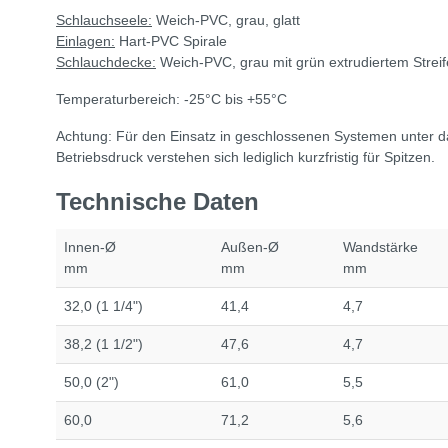
Schlauchseele:
Weich-PVC, grau, glatt
Einlagen:
Hart-PVC Spirale
Schlauchdecke:
Weich-PVC, grau mit grün extrudiertem Streife
Temperaturbereich: -25°C bis +55°C
Achtung: Für den Einsatz in geschlossenen Systemen unter 
Betriebsdruck verstehen sich lediglich kurzfristig für Spitzen.
Technische Daten
Innen-Ø
Außen-Ø
Wandstärke
mm
mm
mm
32,0 (1 1/4")
41,4
4,7
38,2 (1 1/2")
47,6
4,7
50,0 (2")
61,0
5,5
60,0
71,2
5,6