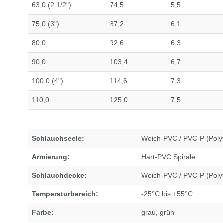
63,0 (2 1/2")
74,5
5,5
75,0 (3")
87,2
6,1
80,0
92,6
6,3
90,0
103,4
6,7
100,0 (4")
114,6
7,3
110,0
125,0
7,5
Schlauchseele:
Weich-PVC / PVC-P (Polyv
Armierung:
Hart-PVC Spirale
Schlauchdecke:
Weich-PVC / PVC-P (Polyv
Temperaturbereich:
-25°C bis +55°C
Farbe:
grau
, grün