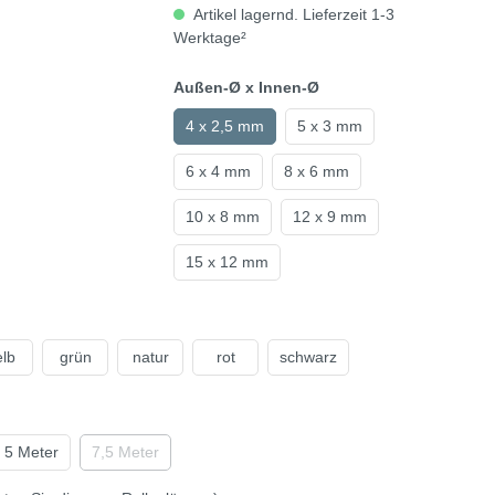
Artikel lagernd. Lieferzeit 1-3
Werktage²
Außen-Ø x Innen-Ø
4 x 2,5 mm
5 x 3 mm
6 x 4 mm
8 x 6 mm
10 x 8 mm
12 x 9 mm
15 x 12 mm
lb
grün
natur
rot
schwarz
5 Meter
7,5 Meter