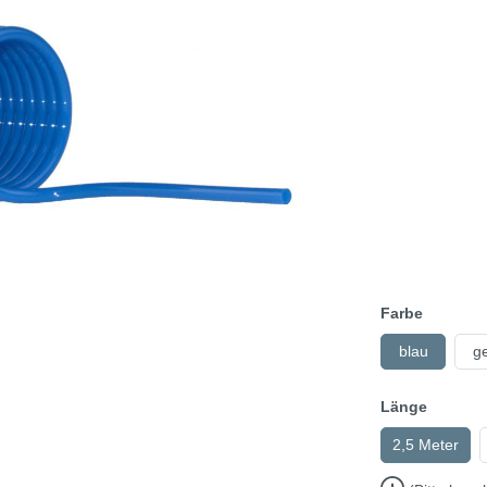
Farbe
blau
ge
Länge
2,5 Meter