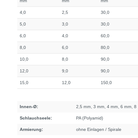
mm
mm
mm
4,0
2,5
30,0
5,0
3,0
30,0
6,0
4,0
60,0
8,0
6,0
80,0
10,0
8,0
90,0
12,0
9,0
90,0
15,0
12,0
150,0
Innen-Ø:
2,5 mm
, 3 mm
, 4 mm
, 6 mm
, 
Schlauchseele:
PA (Polyamid)
Armierung:
ohne Einlagen / Spirale