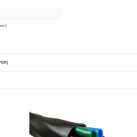
warz
PSR)