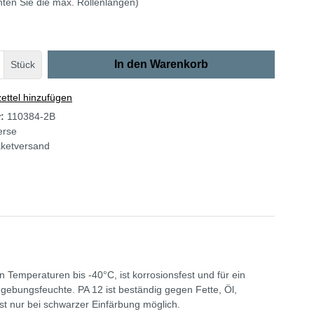
hten Sie die max. Rollenlängen)
In den Warenkorb
Stück
ttel hinzufügen
r:
110384-2B
erse
ketversand
 Temperaturen bis -40°C, ist korrosionsfest und für ein
ebungsfeuchte. PA 12 ist beständig gegen Fette, Öl,
st nur bei schwarzer Einfärbung möglich.