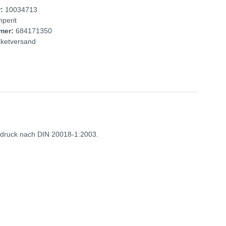
r:
10034713
perit
mer:
684171350
ketversand
bsdruck nach DIN 20018-1:2003.