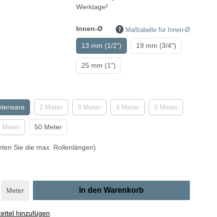
Werktage²
Innen-Ø
Maßtabelle für Innen-Ø
13 mm (1/2")
19 mm (3/4")
25 mm (1")
eterware
2 Meter
3 Meter
4 Meter
5 Meter
 Meter
50 Meter
hten Sie die max. Rollenlängen)
In den Warenkorb
Meter
ttel hinzufügen