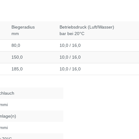
Biegeradius
Betriebsdruck (Luft/Wasser)
mm
bar bei 20°C
80,0
10,0 / 16,0
150,0
10,0 / 16,0
185,0
10,0 / 16,0
schlauch
mmi
nlage(n)
mmi
 +70°C