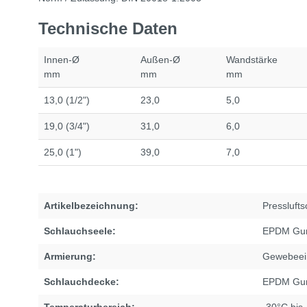
Technische Daten
Innen-Ø
Außen-Ø
Wandstärke
mm
mm
mm
13,0 (1/2")
23,0
5,0
19,0 (3/4")
31,0
6,0
25,0 (1")
39,0
7,0
Artikelbezeichnung:
Pressluft
Schlauchseele:
EPDM Gu
Armierung:
Gewebeei
Schlauchdecke:
EPDM Gu
Temperaturbereich:
-30°C bis