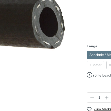
Länge
Anschnitt / M
7 Meter
8
(Bitte beac
Zum Merkze