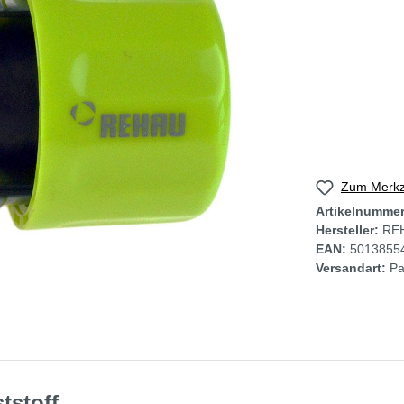
Zum Merkze
Artikelnumme
Hersteller:
RE
EAN:
5013855
Versandart:
Pa
tstoff