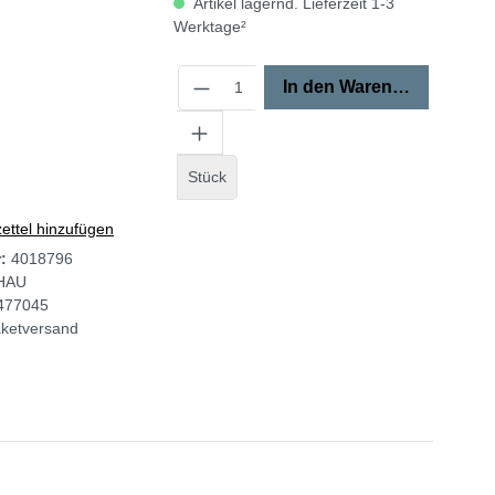
Artikel lagernd. Lieferzeit 1-3
Werktage²
In den Warenkorb
Stück
ttel hinzufügen
r:
4018796
HAU
477045
ketversand