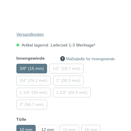
Versandkosten
Artikel lagernd. Lieferzeit 1-3 Werktage²
Innengewinde
Maßtabelle für Innengewinde
3/8" (15 mm)
1/2" (18,7 mm)
3/4" (24,2 mm)
1" (30,3 mm)
1 1/4" (39 mm)
1 1/2" (44,9 mm)
2" (56,7 mm)
Tülle
10 mm
12 mm
13 mm
16 mm