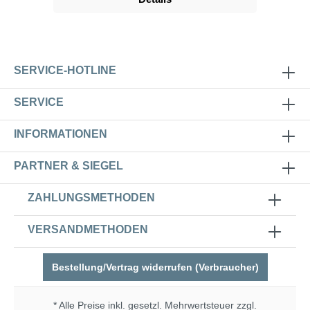
korrosionsbeständig, langlebig und für
Trinkwasser geeignet. Die einzelnen Bauteile
werden beim Verbinden mit Hanf oder
Gewindedichtband am Gewinde abgedichtet.
SERVICE-HOTLINE
SERVICE
INFORMATIONEN
PARTNER & SIEGEL
ZAHLUNGSMETHODEN
VERSANDMETHODEN
Bestellung/Vertrag widerrufen (Verbraucher)
* Alle Preise inkl. gesetzl. Mehrwertsteuer zzgl.