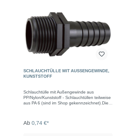
SCHLAUCHTÜLLE MIT AUSSENGEWINDE, K
UNSTSTOFF
Schlauchtülle mit Außengewinde aus
PP/Nylon/Kunststoff - Schlauchtüllen teilweise
aus PA 6 (sind im Shop gekennzeichnet).Die
2-stufigen Schlauchtüllen sind aus dem
Werkstoff PVC-U. Achtung: Bei diesem Artikel
handelt es sich lediglich um eine Schlauchtülle
Ab
0,74 €*
mit Außengewinde. Es ist keine Mutter
enthalten, um diesen Artikel als Durchführung
zu verwenden. Bitte nehmen Sie hierfür eine