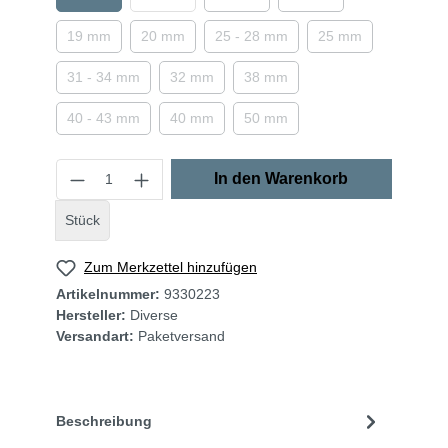
19 mm
20 mm
25 - 28 mm
25 mm
31 - 34 mm
32 mm
38 mm
40 - 43 mm
40 mm
50 mm
In den Warenkorb
Stück
Zum Merkzettel hinzufügen
Artikelnummer:
9330223
Hersteller:
Diverse
Versandart:
Paketversand
Beschreibung