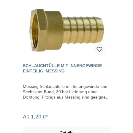
SCHLAUCHTÜLLE MIT INNENGEWINDE
EINTEILIG, MESSING
Messing Schlauchtülle mit Innengewinde und
Sechskant-Bund, 30 bar.Lieferung ohne
Dichtung! Fittings aus Messing sind geeignet
zum Durchleiten von kaltem und warmen
Wasser und werden vor allem im Bereich
Sanitär, Heizung, Klima und Bewässerung
Ab
1,20 €*
zum Verschrauben von Rohrleitungen und
Bauteilen eingesetzt. Messingfittings sind
hitze- und kältebeständig, rostfrei,
Details