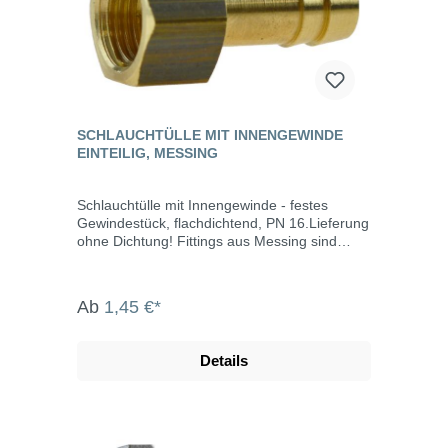
SCHLAUCHTÜLLE MIT INNENGEWINDE
EINTEILIG, MESSING
Schlauchtülle mit Innengewinde - festes
Gewindestück, flachdichtend, PN 16.Lieferung
ohne Dichtung! Fittings aus Messing sind
geeignet zum Durchleiten von kaltem und
warmen Wasser und werden vor allem im
Bereich Sanitär, Heizung, Klima und
Ab
1,45 €*
Bewässerung zum Verschrauben von
Rohrleitungen und Bauteilen eingesetzt.
Messingfittings sind hitze- und kältebeständig,
Details
rostfrei, korrosionsbeständig, langlebig und für
Trinkwasser geeignet. Die einzelnen Bauteile
werden beim Verbinden mit Hanf oder
Gewindedichtband am Gewinde abgedichtet.