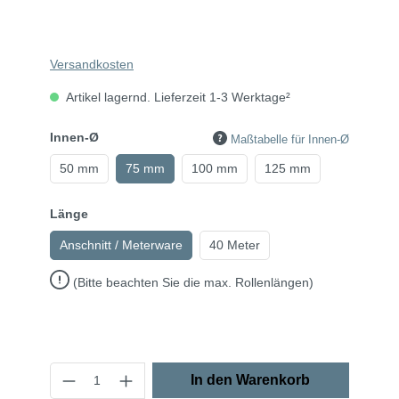
Versandkosten
Artikel lagernd. Lieferzeit 1-3 Werktage²
Innen-Ø
Maßtabelle für Innen-Ø
50 mm
75 mm
100 mm
125 mm
Länge
Anschnitt / Meterware
40 Meter
(Bitte beachten Sie die max. Rollenlängen)
In den Warenkorb