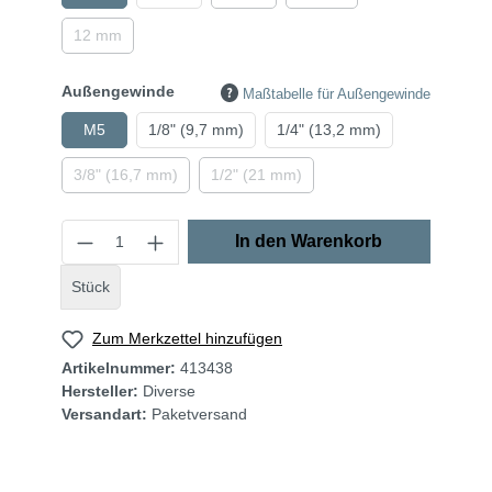
12 mm
Außengewinde
Maßtabelle für Außengewinde
M5
1/8" (9,7 mm)
1/4" (13,2 mm)
3/8" (16,7 mm)
1/2" (21 mm)
In den Warenkorb
Stück
Zum Merkzettel hinzufügen
Artikelnummer:
413438
Hersteller:
Diverse
Versandart:
Paketversand