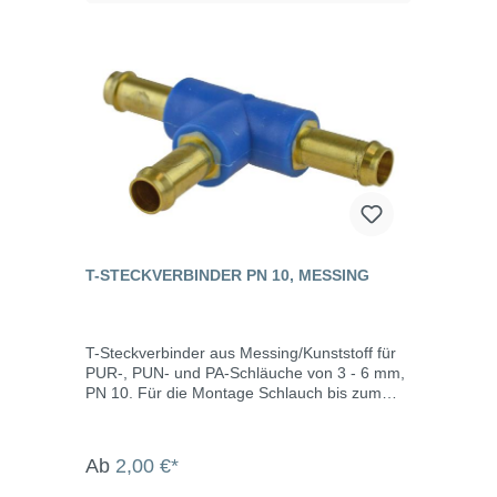
T-STECKVERBINDER PN 10, MESSING
T-Steckverbinder aus Messing/Kunststoff für
PUR-, PUN- und PA-Schläuche von 3 - 6 mm,
PN 10. Für die Montage Schlauch bis zum
Anschlag aufschieben und für die Demontage
den Schlauch aufschneiden. Schlauch hält auf
Steckverbinder ohne Schelle.
Ab
2,00 €*
Temperaturbereich: -10°C bis +60°C