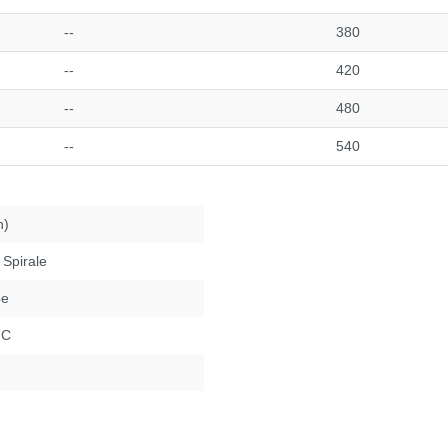
--
380
--
420
--
480
--
540
n)
 Spirale
be
°C