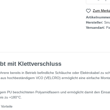
Zum Merkze
Artikelnumme
Hersteller:
Sma
Versandart:
Pa
 mit Klettverschluss
rere bereits in Betrieb befindliche Schläuche oder Elektrokabel zu s
m aus hochbeständigem VCO (VELCRO) ermöglicht eine einfache Monta
digem PU beschichteten Polyamidfasern und ermöglicht damit den Einsat
is zu +180°C.
Vorteile