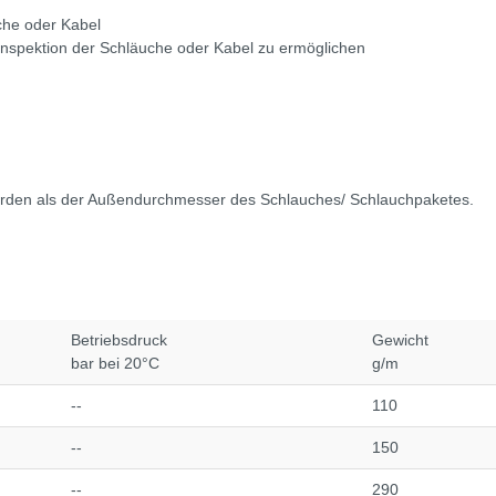
che oder Kabel
Inspektion der Schläuche oder Kabel zu ermöglichen
erden als der Außendurchmesser des Schlauches/ Schlauchpaketes.
Betriebsdruck
Gewicht
bar bei 20°C
g/m
--
110
--
150
--
290