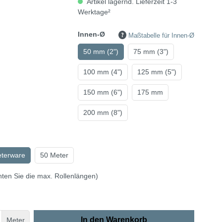
Artikel lagernd. Lieferzeit 1-3
Werktage²
Innen-Ø
Maßtabelle für Innen-Ø
50 mm (2")
75 mm (3")
100 mm (4")
125 mm (5")
150 mm (6")
175 mm
200 mm (8")
eterware
50 Meter
hten Sie die max. Rollenlängen)
In den Warenkorb
Meter