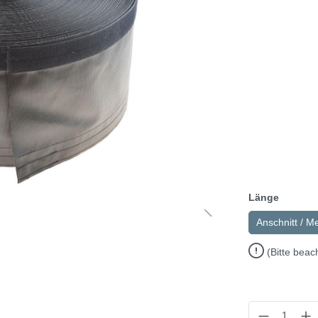
Länge
Anschnitt / M
(Bitte beac