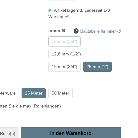
Artikel lagernd. Lieferzeit 1-3
Werktage²
Innen-Ø
Maßtabelle für Innen-Ø
10 mm (3/8")
12,8 mm (1/2")
19 mm (3/4")
25 mm (1")
eterware
25 Meter
50 Meter
hten Sie die max. Rollenlängen)
In den Warenkorb
Rolle(n)