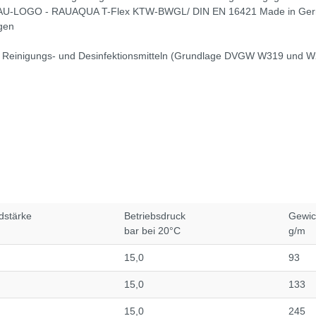
REHAU-LOGO - RAUAQUA T-Flex KTW-BWGL/ DIN EN 16421 Made in Ge
gen
n Reinigungs- und Desinfektionsmitteln (Grundlage DVGW W319 und 
stärke
Betriebsdruck
Gewic
bar bei 20°C
g/m
15,0
93
15,0
133
15,0
245