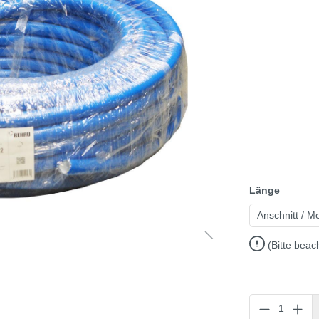
Länge
Anschnitt / M
(Bitte beac