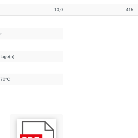
10,0
415
r
lage(n)
+70°C