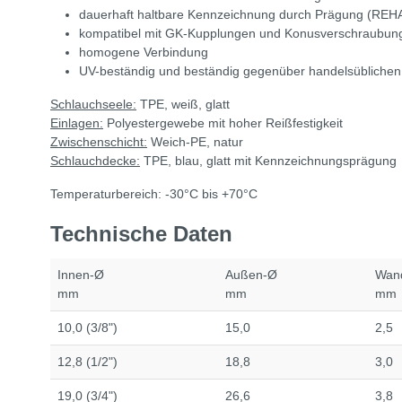
dauerhaft haltbare Kennzeichnung durch Prägung (
kompatibel mit GK-Kupplungen und Konusverschraubun
homogene Verbindung
UV-beständig und beständig gegenüber handelsübliche
Schlauchseele:
TPE, weiß, glatt
Einlagen:
Polyestergewebe mit hoher Reißfestigkeit
Zwischenschicht:
Weich-PE, natur
Schlauchdecke:
TPE, blau, glatt mit Kennzeichnungsprägung
Temperaturbereich: -30°C bis +70°C
Technische Daten
Innen-Ø
Außen-Ø
Wand
mm
mm
mm
10,0 (3/8")
15,0
2,5
12,8 (1/2")
18,8
3,0
19,0 (3/4")
26,6
3,8