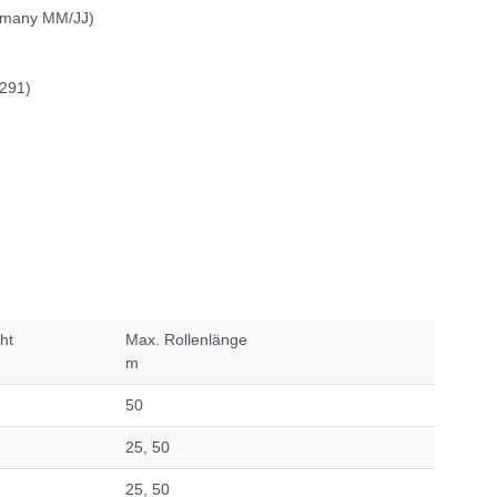
rmany MM/JJ)
W291)
ht
Max. Rollenlänge
m
50
25, 50
25, 50