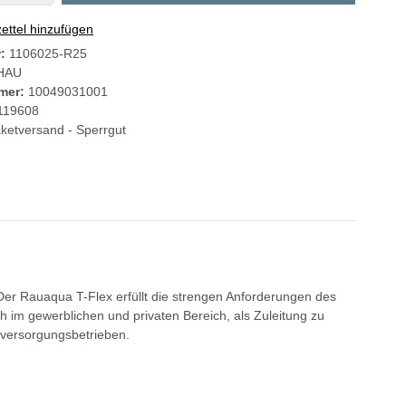
ttel hinzufügen
r:
1106025-R25
HAU
mer:
10049031001
119608
ketversand - Sperrgut
er Rauaqua T-Flex erfüllt die strengen Anforderungen des
 im gewerblichen und privaten Bereich, als Zuleitung zu
rversorgungsbetrieben.