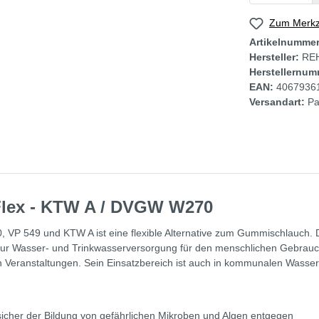
Zum Merkze
Artikelnumme
Hersteller:
RE
Herstellernum
EAN:
4067936
Versandart:
Pa
Flex - KTW A / DVGW W270
P 549 und KTW A ist eine flexible Alternative zum Gummischlauch. D
t zur Wasser- und Trinkwasserversorgung für den menschlichen Gebrauch
 Veranstaltungen. Sein Einsatzbereich ist auch in kommunalen Wasse
t sicher der Bildung von gefährlichen Mikroben und Algen entgegen