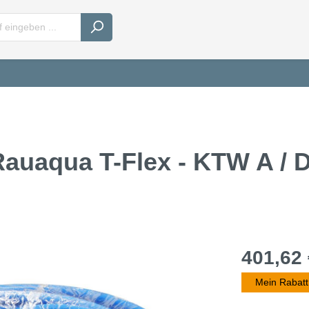
Rauaqua T-Flex - KTW A /
401,62 
Mein Rabatt