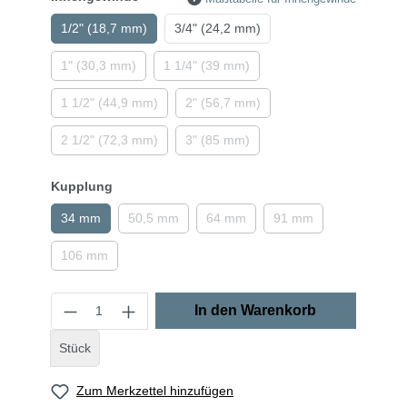
1/2" (18,7 mm)
3/4" (24,2 mm)
1" (30,3 mm)
1 1/4" (39 mm)
1 1/2" (44,9 mm)
2" (56,7 mm)
2 1/2" (72,3 mm)
3" (85 mm)
Kupplung
34 mm
50,5 mm
64 mm
91 mm
106 mm
In den Warenkorb
Stück
Zum Merkzettel hinzufügen