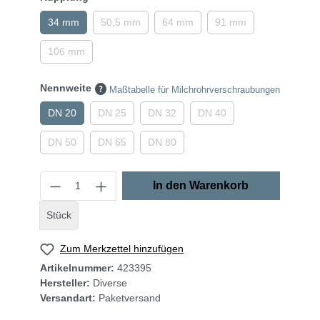
34 mm
50,5 mm
64 mm
91 mm
106 mm
Nennweite
Maßtabelle für Milchrohrverschraubungen
DN 20
DN 25
DN 32
DN 40
DN 50
DN 65
DN 80
In den Warenkorb
Stück
Zum Merkzettel hinzufügen
Artikelnummer:
423395
Hersteller:
Diverse
Versandart:
Paketversand