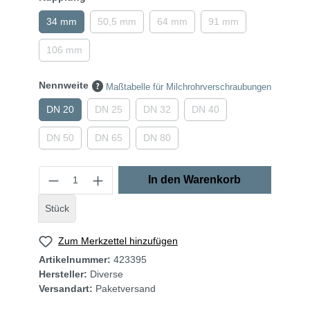
34 mm
50,5 mm
64 mm
91 mm
106 mm
Nennweite
Maßtabelle für Milchrohrverschraubungen
DN 20
DN 25
DN 32
DN 40
DN 50
DN 65
DN 80
In den Warenkorb
Stück
Zum Merkzettel hinzufügen
Artikelnummer:
423395
Hersteller:
Diverse
Versandart:
Paketversand