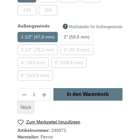
133
159
Außengewinde
Maßtabelle für Außengewinde
1 1/2" (47,8 mm)
2" (59,6 mm)
2 1/2" (75,2 mm)
3" (87,8 mm)
4" (113 mm)
5" (138,4 mm)
6" (163,8 mm)
In den Warenkorb
Stück
Zum Merkzettel hinzufügen
Artikelnummer:
240071
Hersteller:
Perrot