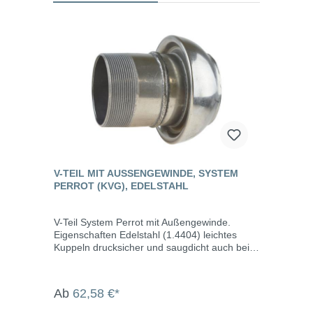
V-TEIL MIT AUSSENGEWINDE, SYSTEM P
ERROT (KVG), EDELSTAHL
V-Teil System Perrot mit Außengewinde.
Eigenschaften Edelstahl (1.4404) leichtes
Kuppeln drucksicher und saugdicht auch bei
verschmutzen Kupplungen bis max. 10 bar
Betriebsdruck Abwinkelung bis max. 15° Die
System Perrot-Kupplungen werden u.a.
Ab
62,58 €*
eingesetzt in der Landwirtschaft, dem
Gartenbau, der Industrie, der Bauwirtschaft,