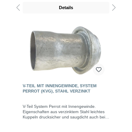
dem Tunnel- und Straßenbau, der
Details
Grundwasserabsenkung, Kläranlagen, bei der
Fäkalienabfuhr und dem Umweltschutz. Die
Vorteile der Edelstahl-Kupplungen lassen sich
auf weitere Anwendungsgebiete erweitern wie
z.B. das Abfüllen und Umfüllen von Säuren,
Laugen, Raffinerieprodukten, chemischen
Stoffen, aggressiven und empfindlichen
Fluiden.
V-TEIL MIT INNENGEWINDE, SYSTEM
PERROT (KVG), STAHL VERZINKT
V-Teil System Perrot mit Innengewinde.
Eigenschaften aus verzinktem Stahl leichtes
Kuppeln drucksicher und saugdicht auch bei
verschmutzen Kupplungen bis max. 10 bar
Betriebsdruck Abwinkelung bis max. 15° Die