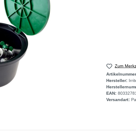
Zum Merkze
Artikelnumme
Hersteller:
Irri
Herstellernum
EAN:
8033278
Versandart:
Pa