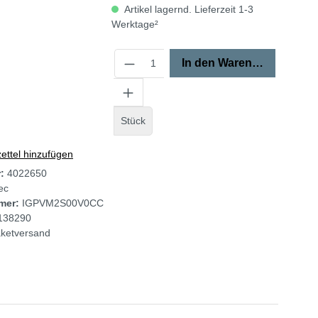
Artikel lagernd. Lieferzeit 1-3
Werktage²
In den Warenkorb
Stück
ttel hinzufügen
r:
4022650
tec
mer:
IGPVM2S00V0CC
138290
ketversand