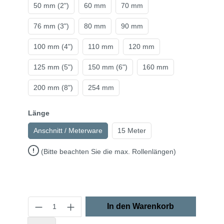
50 mm (2")
60 mm
70 mm
76 mm (3")
80 mm
90 mm
100 mm (4")
110 mm
120 mm
125 mm (5")
150 mm (6")
160 mm
200 mm (8")
254 mm
Länge
Anschnitt / Meterware
15 Meter
(Bitte beachten Sie die max. Rollenlängen)
In den Warenkorb