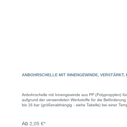
ANBOHRSCHELLE MIT INNENGEWINDE, VERSTÄRKT, 
Anbohrschelle mit Innengewinde aus PP (Polypropylen) f
aufgrund der verwendeten Werkstoffe für die Beförderung v
bis 16 bar (größenabhängig - siehe Tabelle) bei einer Temperatur von +20°C Materialien Körper und Deckel (A) - schwa
Dichtung (B) - spezieller elastomerischer Acrylonitril-Gu
Sechskantschrauben und Muttern aus verzinktem/verchromtem Stahl UNI 5739, Muttern gem. Norm
Leitung von Flüssigkeiten für den Lebensmittelgebrauch, da 
Ab
2,05 €*
Rohre: UNI 7990, DIN 8074, UNI EN 12201 für Gewinde / Druc