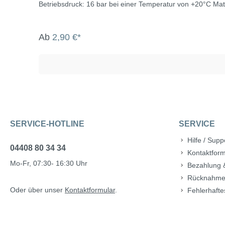
Betriebsdruck: 16 bar bei einer Temperatur von +20°C Materialien Körper und Deckel (A) - schwarze Polypropylen-Copolymere mit hoher UV-Widerstandsfähigkeit Dic
elastomerischer Acrylonitril-Gummi (NBR) 70 Shore A Vers
Sechskantschrauben und Muttern aus verzinktem/verchromtem Stahl UNI 5739, Muttern gem. Norm
Leitung von Flüssigkeiten für den Lebensmittelgebrauch, da 
Ab
2,90 €*
Rohre: UNI 7990, DIN 8074, UNI EN 12201 für Gewinde / 
SERVICE-HOTLINE
SERVICE
Hilfe / Supp
04408 80 34 34
Kontaktform
Mo-Fr, 07:30- 16:30 Uhr
Bezahlung 
Rücknahme
Oder über unser
Kontaktformular
.
Fehlerhafte