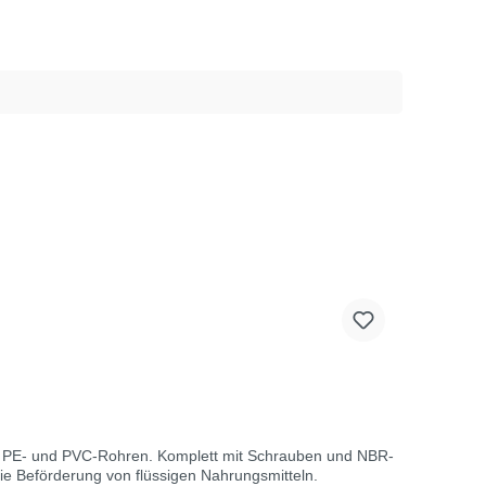
0, DIN 8074, UNI EN
indeZoll
it PE- und PVC-Rohren. Komplett mit Schrauben und NBR-
e Beförderung von flüssigen Nahrungsmitteln.