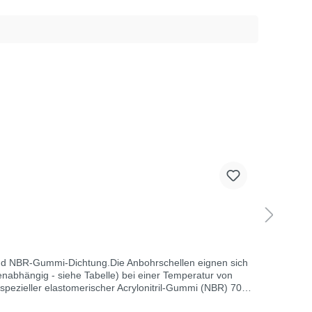
(24,2 mm), 1" (30,3 mm) 2 16 40,0 3/4" (24,2 mm), 1" (30,3 mm) 2 16 50,0 3/4" (24,2 mm), 1" (30,3 mm) 2 16 63,0 1/2" (18,7 mm), 3/4" (24,2 mm) 4 16 63,0 1 1/4" (39,0 mm) 4 10
und NBR-Gummi-Dichtung.Die Anbohrschellen eignen sich
enabhängig - siehe Tabelle) bei einer Temperatur von
 - Sechskantschrauben und Muttern aus