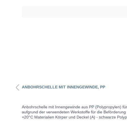
Daten Innen-Ømm InnengewindeZoll Anzahl SchraubenStück Betriebsdruckbar bei +20°C 20,0 1/2" (18,7 mm) 2 10 25,0 1/2" (18,7 mm), 3/4" (24,2 mm) 2 16 32,0 1/2" (18,7 mm), 3/4"
ANBOHRSCHELLE MIT INNENGEWINDE, PP
Anbohrschelle mit Innengewinde aus PP (Polypropylen) f
aufgrund der verwendeten Werkstoffe für die Beförderung 
+20°C Materialien Körper und Deckel (A) - schwarze Polypropylen-Copolymere mit hoher UV-Widerstandsfähigkeit Dichtung (B) - spezieller elastomerischer Acrylonitril-Gummi (NBR) 70
Shore A Verstärkungsring (C) - Niro-Stahl AISI 430 UNI 