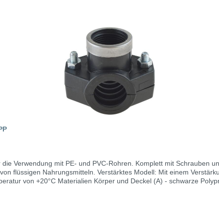
PP
ür die Verwendung mit PE- und PVC-Rohren. Komplett mit Schrauben 
on flüssigen Nahrungsmitteln. Verstärktes Modell: Mit einem Verstärku
rze Polypropylen-Copolymere mit hoher UV-Widerstandsfähigkeit
mmi (NBR) 70 Shore A Verstärkungsring (C) - INOX-Stahl AISI 430 nur fü
 UNI 5588 Gesundheitliche VorschriftenDie Linie der Anbohrschellen eignet sich zur
die verwendeten Materialien mit den geltenden nationalen und internation
kwiderstand: UNI ISO 7/1 UNI ISO 228/1, ANSI ASME B1-20.1 nach interna