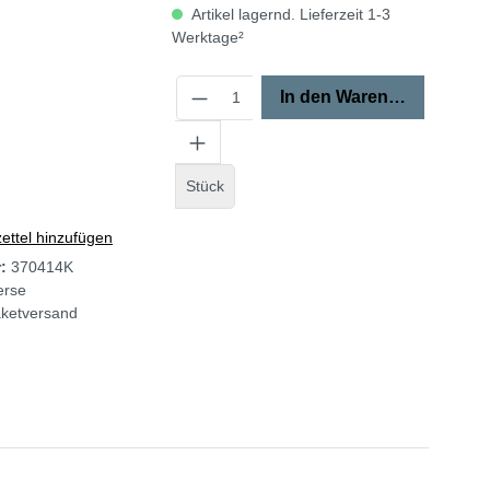
Artikel lagernd. Lieferzeit 1-3
Werktage²
In den Warenkorb
Stück
ttel hinzufügen
r:
370414K
erse
ketversand