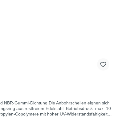
und NBR-Gummi-Dichtung.Die Anbohrschellen eignen sich
ngsring aus rostfreiem Edelstahl. Betriebsdruck: max. 10
r Typ 105 – 106 Schraubenmaterial (D) -
alen Vorschriften konform sind. Prüfnormen für PE-
tionalem Prüfstandard: ISO 13460 Technische