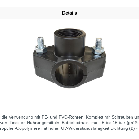
Details
ür die Verwendung mit PE- und PVC-Rohren. Komplett mit Schrauben 
von flüssigen Nahrungsmitteln. Betriebsdruck: max. 6 bis 16 bar (größ
X8Cr17, W.Nr. 148289 für Ausführungen 105/106 Schraubenmaterial (D)